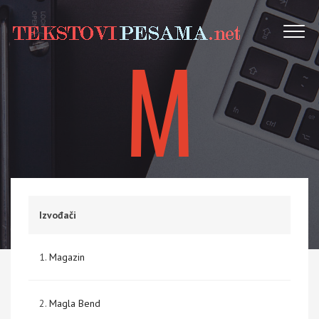
M
Izvođači
1.
Magazin
2.
Magla Bend