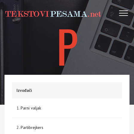
P
Izvođači
1.
Parni valjak
2.
Partibrejkers