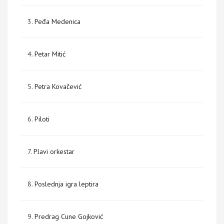
3.
Peđa Medenica
4.
Petar Mitić
5.
Petra Kovačević
6.
Piloti
7.
Plavi orkestar
8.
Poslednja igra leptira
9.
Predrag Cune Gojković