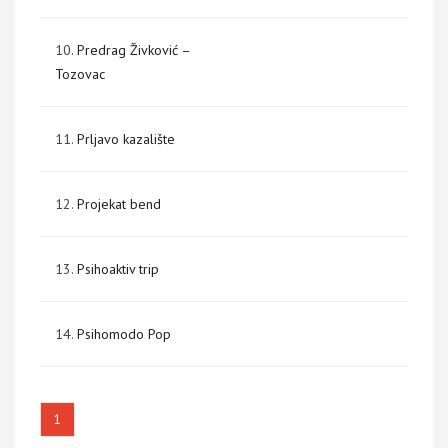
10.
Predrag Živković –
Tozovac
11.
Prljavo kazalište
12.
Projekat bend
13.
Psihoaktiv trip
14.
Psihomodo Pop
1