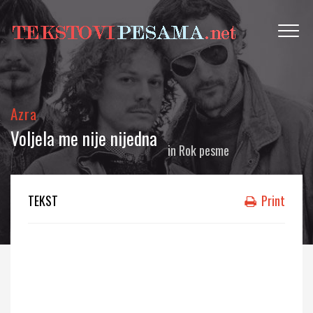
Azra
Voljela me nije nijedna
in
Rok pesme
TEKST
Print