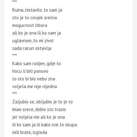
***
Ruina, nistavilo, to sam ja
sto je to covjek sretna
mogucnost izbora
ali ko je ona ili ko sam ja
uglavnom, to mi zivot
sada racun ostavlja
***
Kako sam rodjen, gdje to
hocu li biti ponovo
to sto bi bio nebo zna
voljela me nije nijedna
***
Zaljubio se, obljubio je to je to
imao srece, dobio sto trazio
jer voljela me ali ko je ona
ili ko sam ja ili kako sve to skupa
mili brate, izgleda