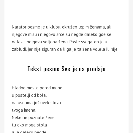
Narator pesme je u klubu, okružen lepim ženama, ali
njegove misli i njegovo srce su negde daleko gde se
nalazi i nejgova voljena žena. Posle svega, on je u
zabludi, jer nije siguran da li ga je ta žena volela ili nije.
Tekst pesme Sve je na prodaju
Hladno mesto pored mene,
u postelji od bola,
na usnama još uvek slova
tvoga imena.
Neke ne poznate žene
tu oko moga stola
a ja daleko negde