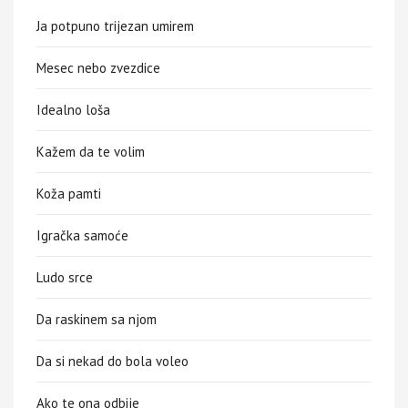
Ja potpuno trijezan umirem
Mesec nebo zvezdice
Idealno loša
Kažem da te volim
Koža pamti
Igračka samoće
Ludo srce
Da raskinem sa njom
Da si nekad do bola voleo
Ako te ona odbije