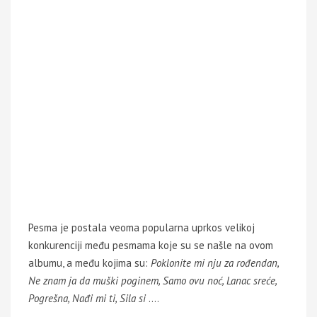
Pesma je postala veoma popularna uprkos velikoj
konkurenciji među pesmama koje su se našle na ovom
albumu, a među kojima su:
Poklonite mi nju za rođendan,
Ne znam ja da muški poginem, Samo ovu noć, Lanac sreće,
Pogrešna, Nađi mi ti, Sila si
….