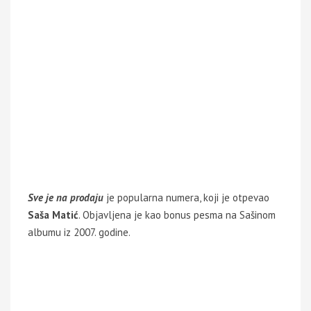
Sve je na prodaju
je popularna numera, koji je otpevao
Saša Matić
. Objavljena je kao bonus pesma na Sašinom
albumu iz 2007. godine.