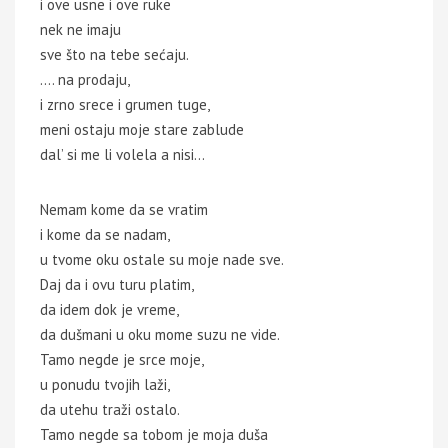
i ove usne i ove ruke
nek ne imaju
sve što na tebe sećaju.
…. na prodaju,
i zrno srece i grumen tuge,
meni ostaju moje stare zablude
dal’ si me li volela a nisi…
Nemam kome da se vratim
i kome da se nadam,
u tvome oku ostale su moje nade sve.
Daj da i ovu turu platim,
da idem dok je vreme,
da dušmani u oku mome suzu ne vide.
Tamo negde je srce moje,
u ponudu tvojih laži,
da utehu traži ostalo.
Tamo negde sa tobom je moja duša