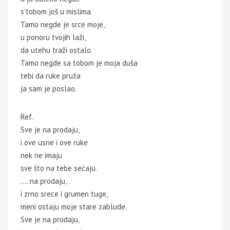
s’tobom još u mislima.
Tamo negde je srce moje,
u ponoru tvojih laži,
da utehu traži ostalo.
Tamo negde sa tobom je moja duša
tebi da ruke pruža
ja sam je poslao.
Ref.
Sve je na prodaju,
i ove usne i ove ruke
nek ne imaju
sve što na tebe sećaju.
…. na prodaju,
i zrno srece i grumen tuge,
meni ostaju moje stare zablude.
Sve je na prodaju,