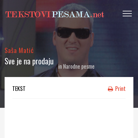
Saša Matić
Sve je na prodaju
in
Narodne pesme
TEKST
Print