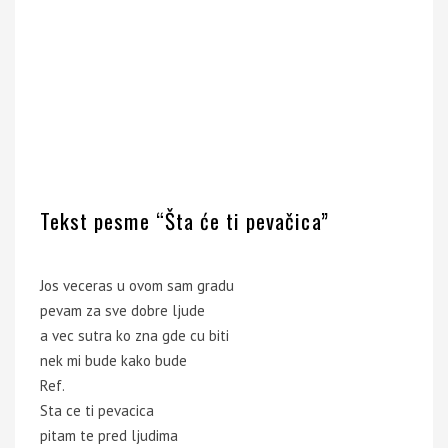
Tekst pesme “Šta će ti pevačica”
Jos veceras u ovom sam gradu
pevam za sve dobre ljude
a vec sutra ko zna gde cu biti
nek mi bude kako bude
Ref.
Sta ce ti pevacica
pitam te pred ljudima