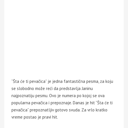
“Šta će ti pevačica” je jedna fantastična pesma, za koju
se slobodno može reći da predstavlja Janinu
najpoznatiju pesmu. Ovo je numera po kojoj se ova
popularna pevačica i prepoznaje. Danas je hit “Šta će ti
pevačica” prepoznatljiv gotovo svuda. Za vrlo kratko
vreme postao je pravi hit.