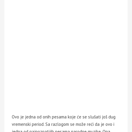
Ovo je jedna od onih pesama koje će se slušati još dug
vremenski period. Sa razlogom se može reći da je ovo i
jedna od najpoznatijih pesama narodne muzike. Ona