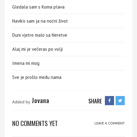
Gledala sam s Koma plava
Navik’o sam ja na noćni život
Duni vjetre malo sa Neretve
Alaj mi je večeras po volji
Imena mi mog
Sve je prošlo među nama
Jovana
SHARE
Added by
NO COMMENTS YET
LEAVE A COMMENT