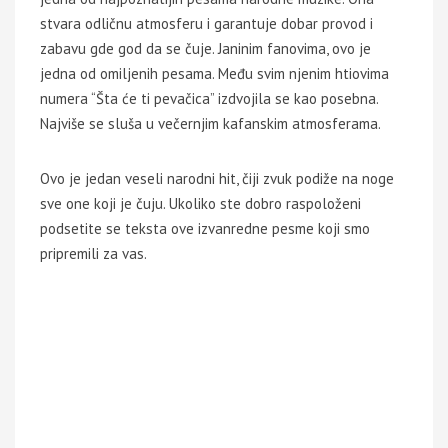
stvara odličnu atmosferu i garantuje dobar provod i
zabavu gde god da se čuje. Janinim fanovima, ovo je
jedna od omiljenih pesama. Među svim njenim htiovima
numera “Šta će ti pevačica” izdvojila se kao posebna.
Najviše se sluša u večernjim kafanskim atmosferama.
Ovo je jedan veseli narodni hit, čiji zvuk podiže na noge
sve one koji je čuju. Ukoliko ste dobro raspoloženi
podsetite se teksta ove izvanredne pesme koji smo
pripremili za vas.