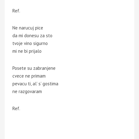
Ref.
Ne narucuj pice
da mi donesu za sto
tvoje vino sigurno
mi ne bi prijalo
Posete su zabranjene
cvece ne primam
pevacu ti, al’ s’ gostima
ne razgovaram
Ref.