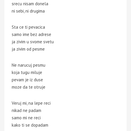
srecu nisam donela
ni sebi, ni drugima
Sta ce ti pevacica
samo ime bez adrese
ja zivim u svome svetu
ja zivim od pesme
Ne narucuj pesmu
koja tugu miluje
pevam je iz duse
moze da te otruje
Veruj mi, na lepe reci
nikad ne padam
samo mi ne reci
kako ti se dopadam