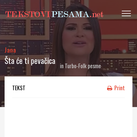
Jana
Šta će ti pevačica
in
Turbo-Folk pesme
TEKST
Print