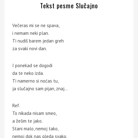
Tekst pesme Slučajno
Večeras mi se ne spava,
i nemam neki plan.
Ti nudiš barem jedan greh
za svaki novi dan.
I ponekad se dogodi
da te neko izda.
Ti namerno si noćas tu,
ja slučajno sam pijan, znaj…
Ref.
To nikada nisam smeo,
a želim te jako.
Stani malo, nemoj tako,
nemoj dok nas gleda svako.