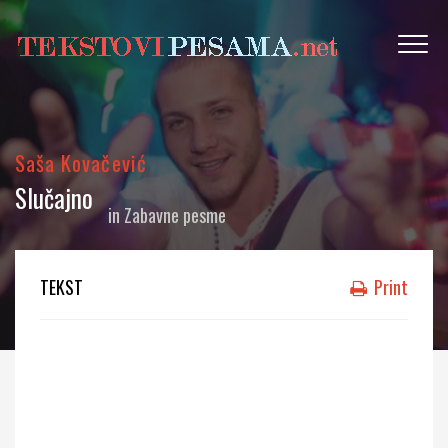
Saša Kovačević
Slučajno
in
Zabavne pesme
TEKST
Print