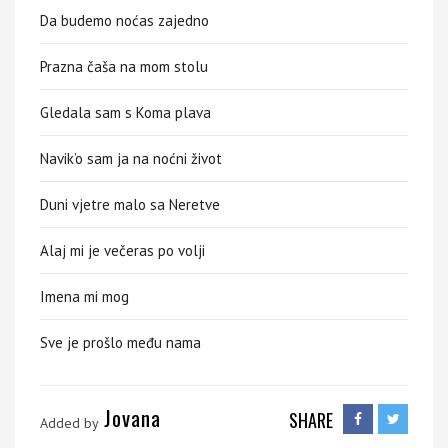
Da budemo noćas zajedno
Prazna čaša na mom stolu
Gledala sam s Koma plava
Navik’o sam ja na noćni život
Duni vjetre malo sa Neretve
Alaj mi je večeras po volji
Imena mi mog
Sve je prošlo među nama
Jovana
SHARE
Added by