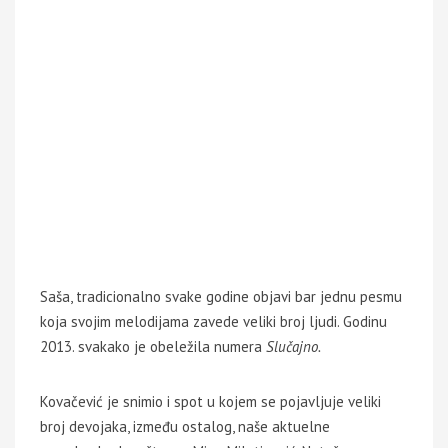
Saša, tradicionalno svake godine objavi bar jednu pesmu
koja svojim melodijama zavede veliki broj ljudi. Godinu
2013. svakako je obeležila numera
Slučajno.
Kovačević je snimio i spot u kojem se pojavljuje veliki
broj devojaka, između ostalog, naše aktuelne