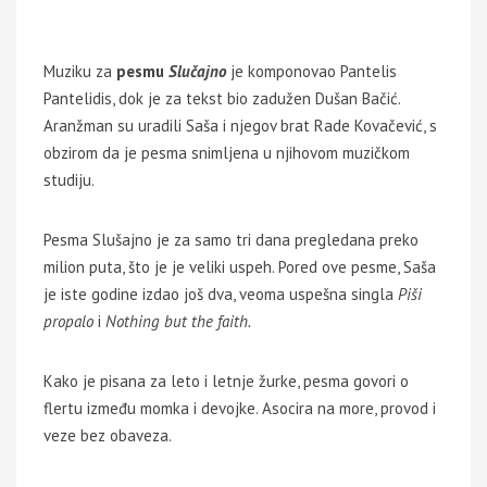
Muziku za
pesmu
Slučajno
je komponovao Pantelis
Pantelidis, dok je za tekst bio zadužen Dušan Bačić.
Aranžman su uradili Saša i njegov brat Rade Kovačević, s
obzirom da je pesma snimljena u njihovom muzičkom
studiju.
Pesma Slušajno je za samo tri dana pregledana preko
milion puta, što je je veliki uspeh. Pored ove pesme, Saša
je iste godine izdao još dva, veoma uspešna singla
Piši
propalo
i
Nothing but the faith.
Kako je pisana za leto i letnje žurke, pesma govori o
flertu između momka i devojke. Asocira na more, provod i
veze bez obaveza.