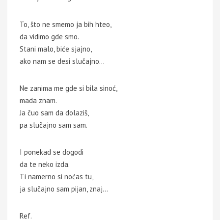
To, što ne smemo ja bih hteo,
da vidimo gde smo.
Stani malo, biće sjajno,
ako nam se desi slučajno…
Ne zanima me gde si bila sinoć,
mada znam.
Ja čuo sam da dolaziš,
pa slučajno sam sam.
I ponekad se dogodi
da te neko izda.
Ti namerno si noćas tu,
ja slučajno sam pijan, znaj…
Ref.