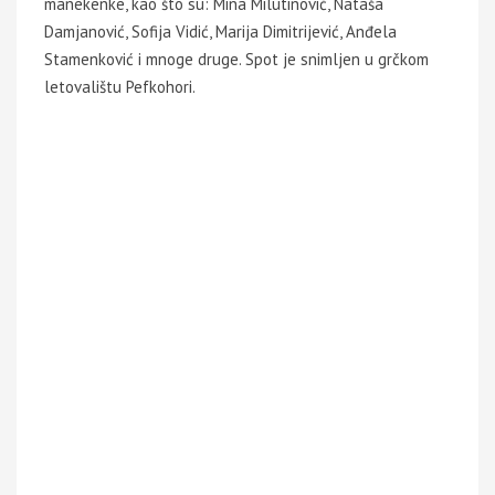
manekenke, kao što su: Mina Milutinović, Nataša
Damjanović, Sofija Vidić, Marija Dimitrijević, Anđela
Stamenković i mnoge druge. Spot je snimljen u grčkom
letovalištu Pefkohori.