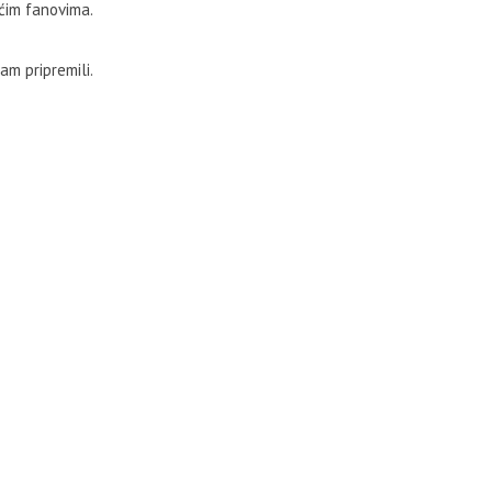
ćim fanovima.
am pripremili.