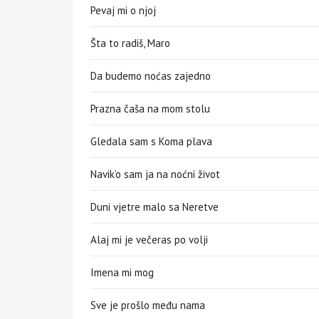
Pevaj mi o njoj
Šta to radiš, Maro
Da budemo noćas zajedno
Prazna čaša na mom stolu
Gledala sam s Koma plava
Navik’o sam ja na noćni život
Duni vjetre malo sa Neretve
Alaj mi je večeras po volji
Imena mi mog
Sve je prošlo među nama