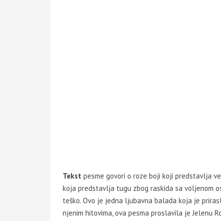
Tekst
pesme govori o roze boji koji predstavlja ved
koja predstavlja tugu zbog raskida sa voljenom os
teško. Ovo je jedna ljubavna balada koja je prira
njenim hitovima, ova pesma proslavila je Jelenu Roz