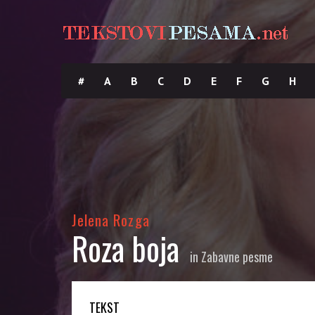
#
A
B
C
D
E
F
G
H
Jelena Rozga
Roza boja
in
Zabavne pesme
TEKST