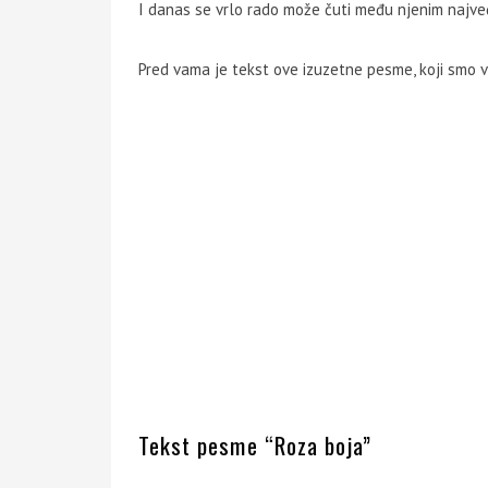
I danas se vrlo rado može čuti među njenim najve
Pred vama je tekst ove izuzetne pesme, koji smo v
Tekst pesme “Roza boja”