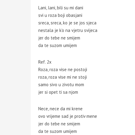
Lani, lani, bili su mi dani
svi u roza boji obasjani
sreca, sreca, ko je se jos sjeca
nestala je k’o na vjetru svijeca
jer do tebe ne smijem
da te suzom umijem
Ref. 2x
Roza, roza vise ne postoji
roza, roza vise mi ne stoji
samo sivo u zivotu mom
jer si opet ti sa njom
Nece, nece da mi krene
ovo vrijeme sad je protiv mene
jer do tebe ne smijem
da te suzom umijem