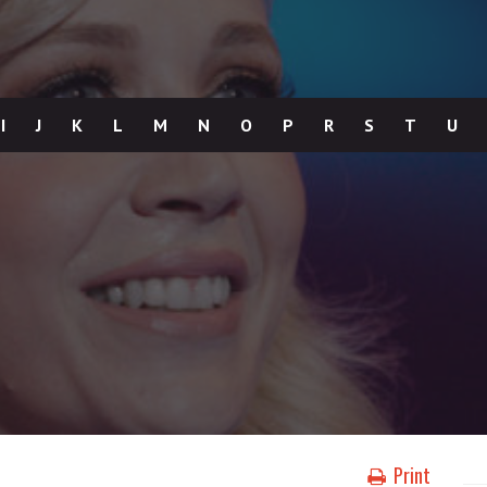
I
J
K
L
M
N
O
P
R
S
T
U
Print