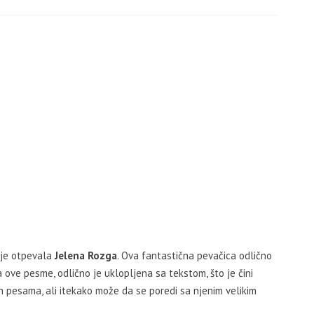
 je otpevala
Jelena Rozga
. Ova fantastična pevačica odlično
 ove pesme, odlično je uklopljena sa tekstom, što je čini
ih pesama, ali itekako može da se poredi sa njenim velikim