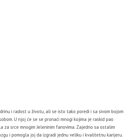
rinu i radost u životu, ali se isto tako poredi i sa sivom bojom
obom. U njoj će se se pronaći mnogi kojima je raskid pao
sla za srce mnogim Jeleninim fanovima. Zajedno sa ostalim
gu i pomogla joj da izgradi jednu veliku i kvalitetnu karijeru.