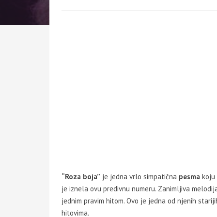
“Roza boja”
je jedna vrlo simpatična
pesma
koju
je iznela ovu predivnu numeru. Zanimljiva melodija
jednim pravim hitom. Ovo je jedna od njenih starij
hitovima.