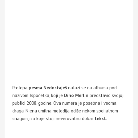
Prelepa
pesma
Nedostaješ
nalazi se na albumu pod
nazivom Ispočetka, koji je
Dino Merlin
predstavio svojoj
publici 2008. godine. Ova numera je posebna i veoma
draga. Njena umilna melodija odiše nekom speijalnom
snagom, iza koje stoji neverovatno dobar
tekst
.