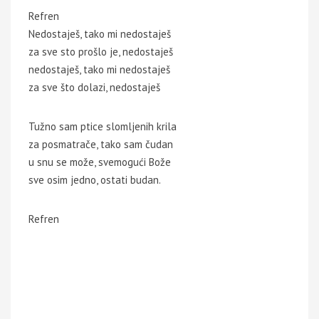
Refren
Nedostaješ, tako mi nedostaješ
za sve sto prošlo je, nedostaješ
nedostaješ, tako mi nedostaješ
za sve što dolazi, nedostaješ
Tužno sam ptice slomljenih krila
za posmatrače, tako sam čudan
u snu se može, svemogući Bože
sve osim jedno, ostati budan.
Refren