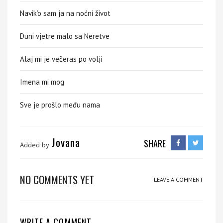
Navik’o sam ja na noćni život
Duni vjetre malo sa Neretve
Alaj mi je večeras po volji
Imena mi mog
Sve je prošlo među nama
Jovana
SHARE
Added by
NO COMMENTS YET
LEAVE A COMMENT
WRITE A COMMENT