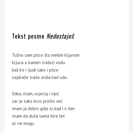
Tekst pesme
Nedostaješ
Tužno sam ptice što mekim kljunom
kljuca o kamen trašeći vodu
baš k’o i ljudi tako i ptice
najdraže traže onda kad odu.
Slika, ritam, osjećaj i riječ
zar je tako brzo prošlo već
znam ja dobro gdje si, kad i s’ kim
znam da duša sama bira tim
al’ ne mogu.