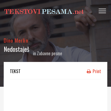
Dino Merlin
Nedostaješ
in
Zabavne pesme
TEKST
Print