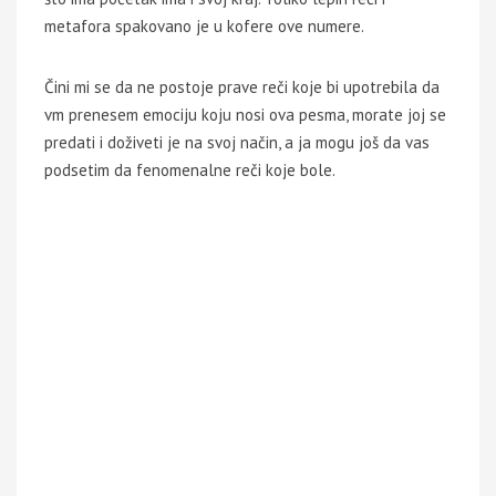
metafora spakovano je u kofere ove numere.
Čini mi se da ne postoje prave reči koje bi upotrebila da
vm prenesem emociju koju nosi ova pesma, morate joj se
predati i doživeti je na svoj način, a ja mogu još da vas
podsetim da fenomenalne reči koje bole.