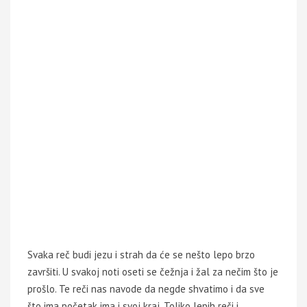
Svaka reč budi jezu i strah da će se nešto lepo brzo
završiti. U svakoj noti oseti se čežnja i žal za nečim što je
prošlo. Te reči nas navode da negde shvatimo i da sve
što ima početak ima i svoj kraj. Toliko lepih reči i