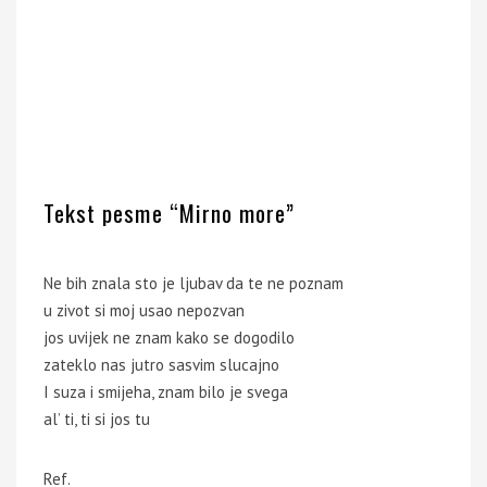
Tekst pesme “Mirno more”
Ne bih znala sto je ljubav da te ne poznam
u zivot si moj usao nepozvan
jos uvijek ne znam kako se dogodilo
zateklo nas jutro sasvim slucajno
I suza i smijeha, znam bilo je svega
al’ ti, ti si jos tu
Ref.