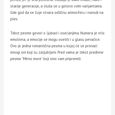
starije generacije, a sluša se u gotovo svim varijantama.
Gde god da se čuje stvara odličnu atmosferu i navodi na
ples.
Tekst pesme govori o ljubavi i osećanjima. Numera je vrlo
emotivna, a emocije se mogu osetiti i u glasu pevačice.
Ovo je jedna romantična pesma u kojoj će se pronaći
mnogi oni koji su zaljubljeni. Pred vama je tekst predivne
pesme “Mirno more” koji smo vam pripremili.