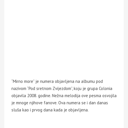
“Mirno more” je numera objavljena na albumu pod
nazivom “Pod sretnom Zvijezdom”, koju je grupa Colonia
objavila 2008. godine. Nežna melodija ove pesma osvojila
je mnoge njihove fanove. Ova numera se i dan danas
sluša kao i prvog dana kada je objavljena.