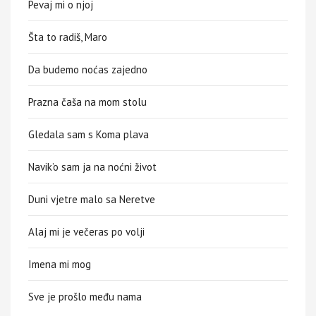
Pevaj mi o njoj
Šta to radiš, Maro
Da budemo noćas zajedno
Prazna čaša na mom stolu
Gledala sam s Koma plava
Navik’o sam ja na noćni život
Duni vjetre malo sa Neretve
Alaj mi je večeras po volji
Imena mi mog
Sve je prošlo među nama