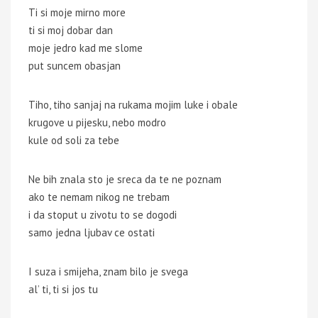
Ti si moje mirno more
ti si moj dobar dan
moje jedro kad me slome
put suncem obasjan
Tiho, tiho sanjaj na rukama mojim luke i obale
krugove u pijesku, nebo modro
kule od soli za tebe
Ne bih znala sto je sreca da te ne poznam
ako te nemam nikog ne trebam
i da stoput u zivotu to se dogodi
samo jedna ljubav ce ostati
I suza i smijeha, znam bilo je svega
al’ ti, ti si jos tu