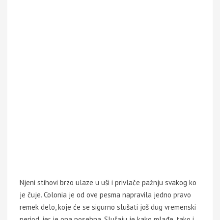
Njeni stihovi brzo ulaze u uši i privlače pažnju svakog ko
je čuje. Colonia je od ove pesma napravila jedno pravo
remek delo, koje će se sigurno slušati još dug vremenski
period, jer je ona posebna. Slušaju je kako mlađe, tako i