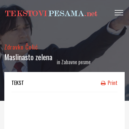
Zdravko Čolić
Maslinasto zelena
in
Zabavne pesme
TEKST
Print