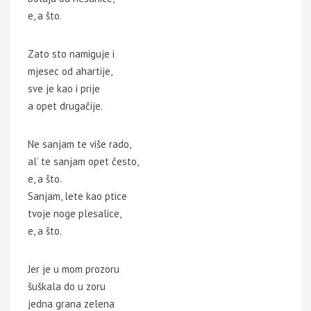
e, a što.
Zato sto namiguje i
mjesec od ahartije,
sve je kao i prije
a opet drugačije.
Ne sanjam te više rado,
al’ te sanjam opet često,
e, a što.
Sanjam, lete kao ptice
tvoje noge plesalice,
e, a što.
Jer je u mom prozoru
šuškala do u zoru
jedna grana zelena