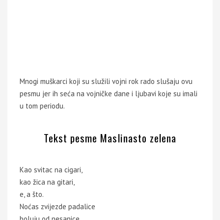
Mnogi muškarci koji su služili vojni rok rado slušaju ovu
pesmu jer ih seća na vojničke dane i ljubavi koje su imali
u tom periodu.
Tekst pesme Maslinasto zelena
Kao svitac na cigari,
kao žica na gitari,
e, a što.
Noćas zvijezde padalice
boluju od nesanice,