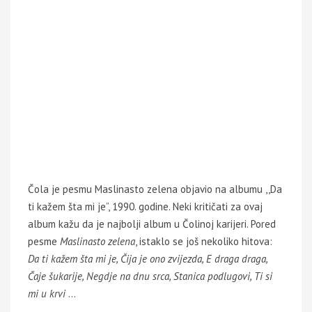
Čola je pesmu Maslinasto zelena objavio na albumu ,,Da
ti kažem šta mi je”, 1990. godine. Neki kritičati za ovaj
album kažu da je najbolji album u Čolinoj karijeri. Pored
pesme
Maslinasto zelena
, istaklo se još nekoliko hitova:
Da ti kažem šta mi je, Čija je ono zvijezda, E draga draga,
Čaje šukarije, Negdje na dnu srca, Stanica podlugovi, Ti si
mi u krvi
…