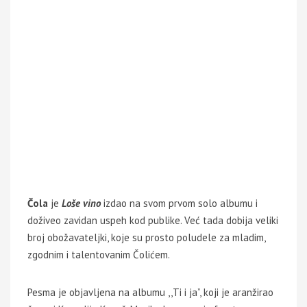
Čola
je
Loše vino
izdao na svom prvom solo albumu i
doživeo zavidan uspeh kod publike. Već tada dobija veliki
broj obožavateljki, koje su prosto poludele za mladim,
zgodnim i talentovanim Čolićem.
Pesma je objavljena na albumu ,,Ti i ja”, koji je aranžirao