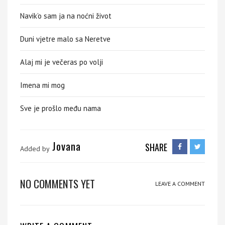
Navik’o sam ja na noćni život
Duni vjetre malo sa Neretve
Alaj mi je večeras po volji
Imena mi mog
Sve je prošlo među nama
Jovana
SHARE
Added by
NO COMMENTS YET
LEAVE A COMMENT