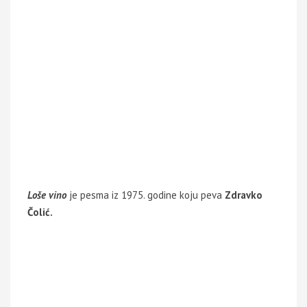
Loše vino
je pesma iz 1975. godine koju peva
Zdravko
Čolić.