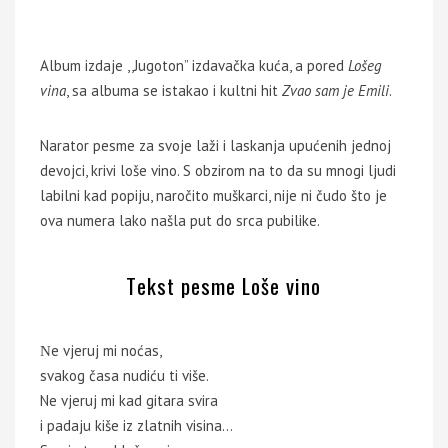
Album izdaje ,,Jugoton” izdavačka kuća, a pored
Lošeg
vina
, sa albuma se istakao i kultni hit
Zvao sam je Emili
.
Narator pesme za svoje laži i laskanja upućenih jednoj
devojci, krivi loše vino. S obzirom na to da su mnogi ljudi
labilni kad popiju, naročito muškarci, nije ni čudo što je
ova numera lako našla put do srca pubilike.
Tekst pesme Loše vino
Νe vjeruj mi noćas,
svakog časa nudiću ti više.
Ne vjeruj mi kad gitara svira
i padaju kiše iz zlatnih visina…