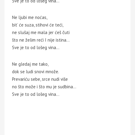
Sve je to od lošeg vina…
Ne ljubi me noćas,
bit’ će suza, stihovi će teći,
ne slušaj me mala jer ćeš čuti
što ne želim reći I nije istina…
Sve je to od lošeg vina…
Ne gledaj me tako,
dok se ludi snovi množe.
Prevariću sebe, srce nudi više
no što može i što mu je sudbina…
Sve je to od lošeg vina…