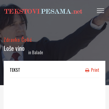
Zdravko Čolić
Loše vino
in
Balade
TEKST
Print