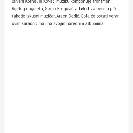
čuveni Kornelije Kovač. Muziku komponuje frontmen
Bijelog dugmeta, Goran Bregović, a
tekst
za pesmu piše,
takođe iskusni muzičar, Arsen Dedić. Čola će ostati veran
ovim saradnicima i na svojim narednim albumima.