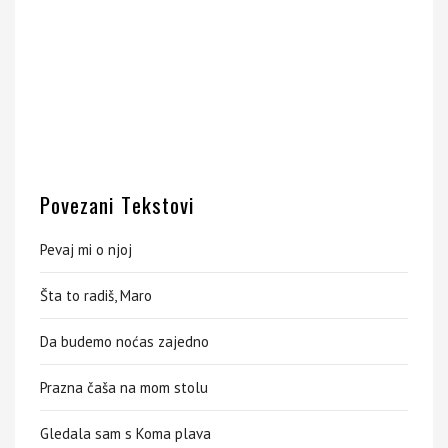
Povezani Tekstovi
Pevaj mi o njoj
Šta to radiš, Maro
Da budemo noćas zajedno
Prazna čaša na mom stolu
Gledala sam s Koma plava