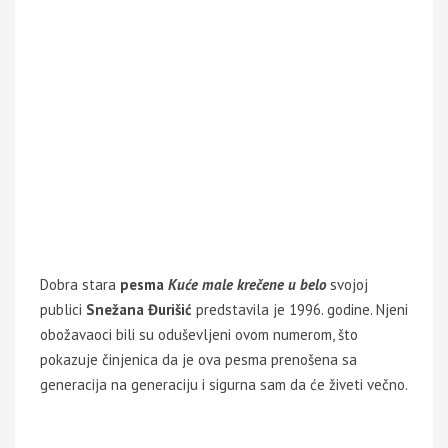
Dobra stara
pesma
Kuće male krečene u belo
svojoj
publici
Snežana Đurišić
predstavila je 1996. godine. Njeni
obožavaoci bili su oduševljeni ovom numerom, što
pokazuje činjenica da je ova pesma prenošena sa
generacija na generaciju i sigurna sam da će živeti večno.