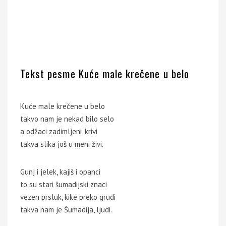
Tekst pesme Kuće male krečene u belo
Kuće male krečene u belo
takvo nam je nekad bilo selo
a odžaci zadimljeni, krivi
takva slika još u meni živi.
Gunj i jelek, kajiš i opanci
to su stari šumadijski znaci
vezen prsluk, kike preko grudi
takva nam je Šumadija, ljudi.