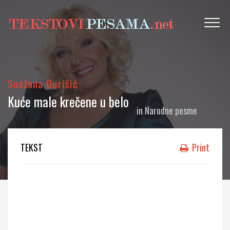
Snežana Đurišić
Kuće male krečene u belo
in
Narodne pesme
TEKST
Print