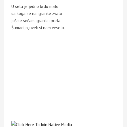
U selu je jedno brdo malo
sa koga se na igranke zvalo
još se sećam igranki i prela
Šumadijo, uvek si nam vesela.