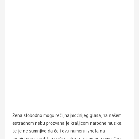
Žena slobodno mogu reči, najmoćnijeg glasa, na našem
estradnom nebu prozvana je kraljicom narodne muzike,
te je ne sumnjivo da će i ovu numeru iznela na
jednistven i suptilan način, kako to samo ona ume. Ovaj