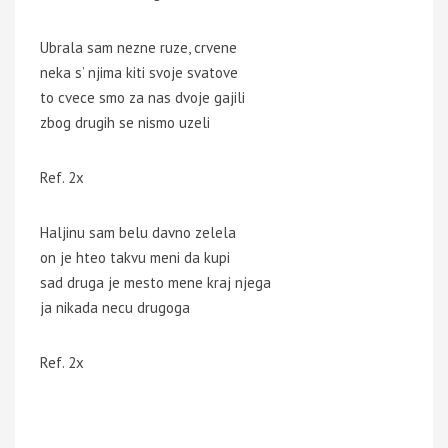
Ubrala sam nezne ruze, crvene
neka s’ njima kiti svoje svatove
to cvece smo za nas dvoje gajili
zbog drugih se nismo uzeli
Ref. 2x
Haljinu sam belu davno zelela
on je hteo takvu meni da kupi
sad druga je mesto mene kraj njega
ja nikada necu drugoga
Ref. 2x