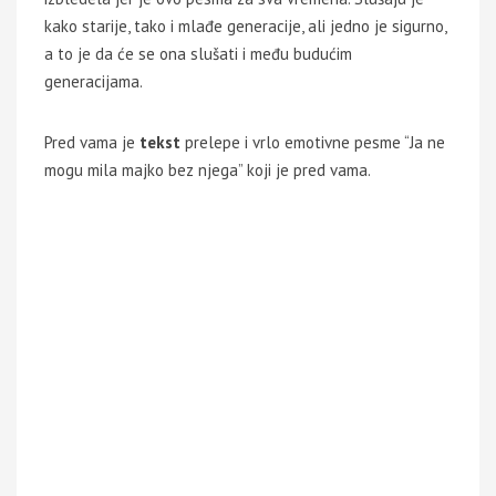
kako starije, tako i mlađe generacije, ali jedno je sigurno,
a to je da će se ona slušati i među budućim
generacijama.
Pred vama je
tekst
prelepe i vrlo emotivne pesme “Ja ne
mogu mila majko bez njega” koji je pred vama.