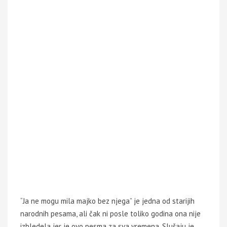
“Ja ne mogu mila majko bez njega” je jedna od starijih
narodnih pesama, ali čak ni posle toliko godina ona nije
izbledela jer je ovo pesma za sva vremena. Slušaju je