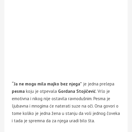
“Ja ne mogu mila majko bez njega”
je jedna prelepa
pesma
koju je otpevala
Gordana Stojičević
. Vrlo je
emotivna i nikog nije ostavila ravnodušnim. Pesma je
ljubavna i mnogima će naterati suze na oči. Ona govori o
tome koliko je jedna žena u stanju da voli jednog čoveka
i tada je spremna da za njega uradi bilo šta.