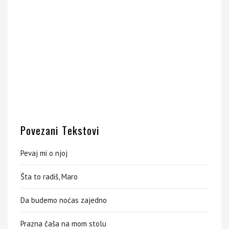
Povezani Tekstovi
Pevaj mi o njoj
Šta to radiš, Maro
Da budemo noćas zajedno
Prazna čaša na mom stolu