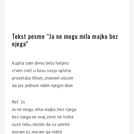
Tekst pesme “Ja ne mogu mila majko bez
njega”
Kupila sam divnu belu haljinu
crven cvet u kosu svoju uplela
prosetala tihom, znanom ulicom
da jos jednom vidim njegov dom
Ref. 2x
Ja ne mogu, mila majko, bez njega
bez njega mi ovaj zivot ne treba
suze teku, mislim da cu umreti
moram ici, moram ga videti