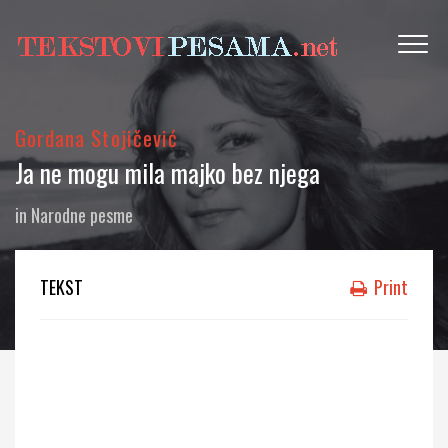
Gordana Stojičević
Ja ne mogu mila majko bez njega
in
Narodne pesme
TEKST
Print