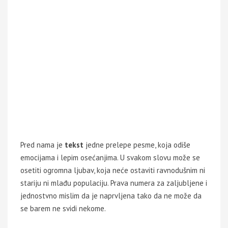
Pred nama je
tekst
jedne prelepe pesme, koja odiše
emocijama i lepim osećanjima. U svakom slovu može se
osetiti ogromna ljubav, koja neće ostaviti ravnodušnim ni
stariju ni mlađu populaciju. Prava numera za zaljubljene i
jednostvno mislim da je naprvljena tako da ne može da
se barem ne svidi nekome.