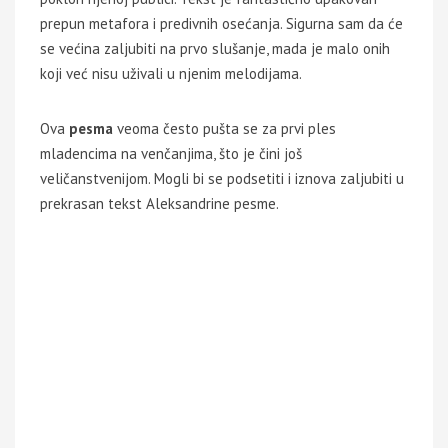
prepun metafora i predivnih osećanja. Sigurna sam da će
se većina zaljubiti na prvo slušanje, mada je malo onih
koji već nisu uživali u njenim melodijama.
Ova
pesma
veoma često pušta se za prvi ples
mladencima na venčanjima, što je čini još
veličanstvenijom. Mogli bi se podsetiti i iznova zaljubiti u
prekrasan tekst Aleksandrine pesme.