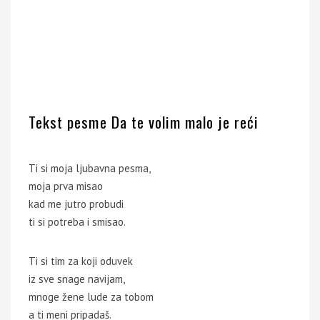
Tekst pesme Da te volim malo je reći
Ti si moja ljubavna pesma,
moja prva misao
kad me jutro probudi
ti si potreba i smisao.
Ti si tim za koji oduvek
iz sve snage navijam,
mnoge žene lude za tobom
a ti meni pripadaš.