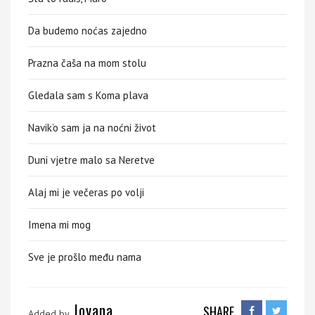
Da budemo noćas zajedno
Prazna čaša na mom stolu
Gledala sam s Koma plava
Navik’o sam ja na noćni život
Duni vjetre malo sa Neretve
Alaj mi je večeras po volji
Imena mi mog
Sve je prošlo među nama
Jovana
SHARE
Added by