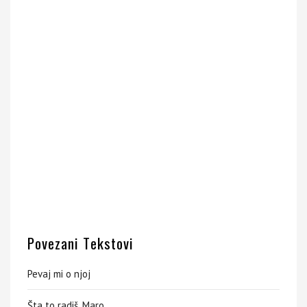
Povezani Tekstovi
Pevaj mi o njoj
Šta to radiš, Maro