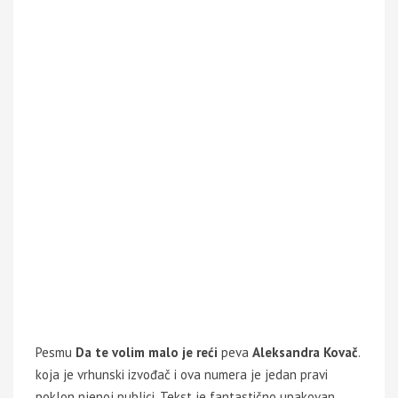
Pesmu
Da te volim malo je reći
peva
Aleksandra Kovač
.
koja je vrhunski izvođač i ova numera je jedan pravi
poklon njenoj publici. Tekst je fantastično upakovan