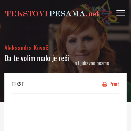
Aleksandra Kovač
Da te volim malo je reći
in
Ljubavne pesme
TEKST
Print