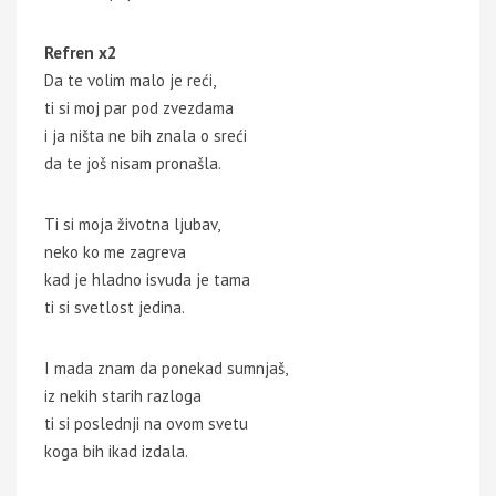
Refren x2
Da te volim malo je reći,
ti si moj par pod zvezdama
i ja ništa ne bih znala o sreći
da te još nisam pronašla.
Ti si moja životna ljubav,
neko ko me zagreva
kad je hladno isvuda je tama
ti si svetlost jedina.
I mada znam da ponekad sumnjaš,
iz nekih starih razloga
ti si poslednji na ovom svetu
koga bih ikad izdala.