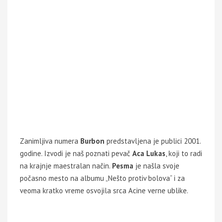
Zanimljiva numera
Burbon
predstavljena je publici 2001.
godine. Izvodi je naš poznati pevač
Aca Lukas
, koji to radi
na krajnje maestralan način.
Pesma
je našla svoje
počasno mesto na albumu „Nešto protiv bolova“ i za
veoma kratko vreme osvojila srca Acine verne ublike.