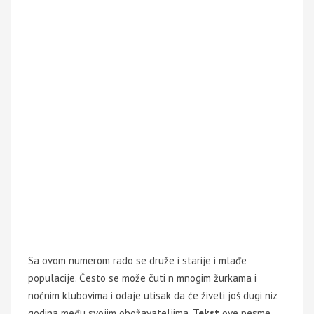
Sa ovom numerom rado se druže i starije i mlađe
populacije. Često se može čuti n mnogim žurkama i
noćnim klubovima i odaje utisak da će živeti još dugi niz
godina među svojim obožavateljima.
Tekst
ove pesme