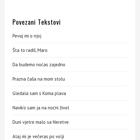
Povezani Tekstovi
Pevaj mi o njoj
Šta to radiš, Maro
Da budemo noćas zajedno
Prazna čaša na mom stolu
Gledala sam s Koma plava
Navik’o sam ja na noćni život
Duni vjetre malo sa Neretve
Alaj mi je večeras po volji