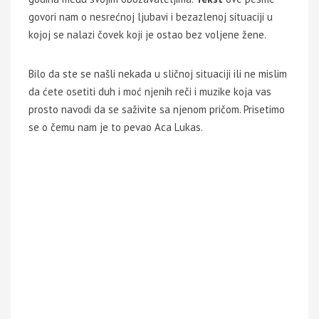
govori nam o nesrećnoj ljubavi i bezazlenoj situaciji u
kojoj se nalazi čovek koji je ostao bez voljene žene.
Bilo da ste se našli nekada u sličnoj situaciji ili ne mislim
da ćete osetiti duh i moć njenih reči i muzike koja vas
prosto navodi da se saživite sa njenom pričom. Prisetimo
se o čemu nam je to pevao Aca Lukas.