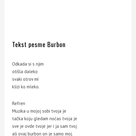
Tekst pesme Burbon
Odkada si s njim
otišla daleko
svaki otrov mi
klizi ko mleko.
Refren
Muzika u mojoj sobi tvoja je
tačka koju gledam noćas tvoja je
sve je ovde tvoje jer i ja sam tvoj
ali ovaj burbon on je samo moj.