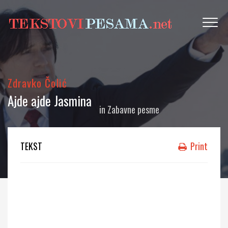
Zdravko Čolić
Ajde ajde Jasmina
in
Zabavne pesme
TEKST
Print