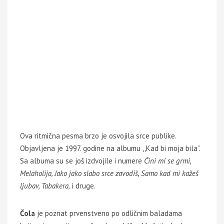
Ova ritmična pesma brzo je osvojila srce publike.
Objavljena je 1997. godine na albumu ,,Kad bi moja bila”.
Sa albuma su se još izdvojile i numere
Čini mi se grmi,
Melaholija, Jako jako slabo srce zavodiš, Samo kad mi kažeš
ljubav, Tabakera,
i druge.
Čola
je poznat prvenstveno po odličnim baladama