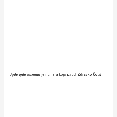
Ajde ajde Jasnima
je numera koju izvodi
Zdravko Čolić.