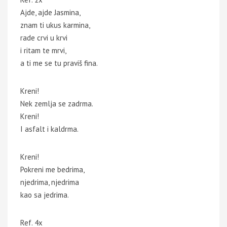
Ajde, ajde Jasmina,
znam ti ukus karmina,
rade crvi u krvi
i ritam te mrvi,
a ti me se tu praviš fina.
Kreni!
Nek zemlja se zadrma.
Kreni!
I asfalt i kaldrma.
Kreni!
Pokreni me bedrima,
njedrima, njedrima
kao sa jedrima.
Ref. 4x