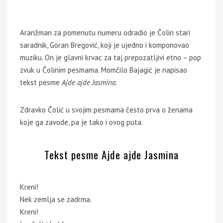
Aranžman za pomenutu numeru odradio je Čolin stari
saradnik, Goran Bregović, koji je ujedno i komponovao
muziku. On je glavni krvac za taj prepozatljivi etno – pop
zvuk u Čolinim pesmama. Momčilo Bajagić je napisao
tekst pesme
Ajde ajde Jasmina.
Zdravko Čolić u svojim pesmama često prva o ženama
koje ga zavode, pa je tako i ovog puta.
Tekst pesme Ajde ajde Jasmina
Kreni!
Nek zemlja se zadrma.
Kreni!