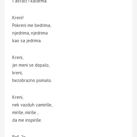
I asfalt i kaldrma.
Kreni!
Pokreni me bedrima,
njedrima, njedrima
kao sa jedrima.
Kreni,
jer meni se dopalo,
kreni,
bezobrazno pomalo.
Kreni,
nek vazduh zamiriše,
miriše, miriše ,
da me inspiriše.
Ref. 2x