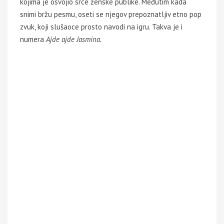
kojima je osvojio srce ženske publike. Međutim kada
snimi bržu pesmu, oseti se njegov prepoznatljiv etno pop
zvuk, koji slušaoce prosto navodi na igru. Takva je i
numera
Ajde ajde Jasmina.