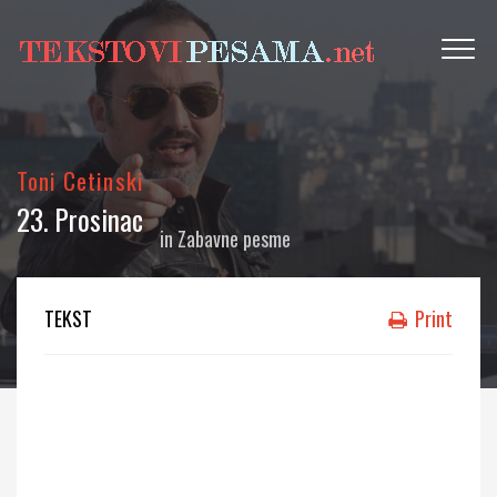
Toni Cetinski
23. Prosinac
in
Zabavne pesme
TEKST
Print