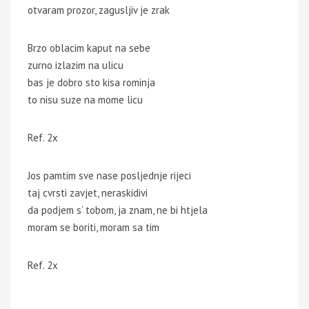
otvaram prozor, zagusljiv je zrak
Brzo oblacim kaput na sebe
zurno izlazim na ulicu
bas je dobro sto kisa rominja
to nisu suze na mome licu
Ref. 2x
Jos pamtim sve nase posljednje rijeci
taj cvrsti zavjet, neraskidivi
da podjem s’ tobom, ja znam, ne bi htjela
moram se boriti, moram sa tim
Ref. 2x