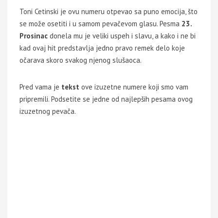
Toni Cetinski je ovu numeru otpevao sa puno emocija, što
se može osetiti i u samom pevačevom glasu. Pesma
23.
Prosinac
donela mu je veliki uspeh i slavu, a kako i ne bi
kad ovaj hit predstavlja jedno pravo remek delo koje
očarava skoro svakog njenog slušaoca.
Pred vama je
tekst
ove izuzetne numere koji smo vam
pripremili. Podsetite se jedne od najlepših pesama ovog
izuzetnog pevača.