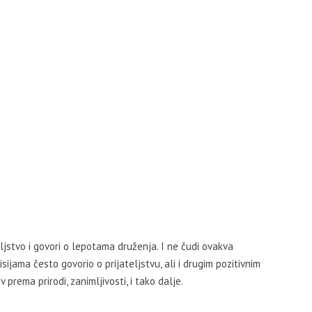
teljstvo i govori o lepotama druženja. I ne čudi ovakva
ijama često govorio o prijateljstvu, ali i drugim pozitivnim
 prema prirodi, zanimljivosti, i tako dalje.