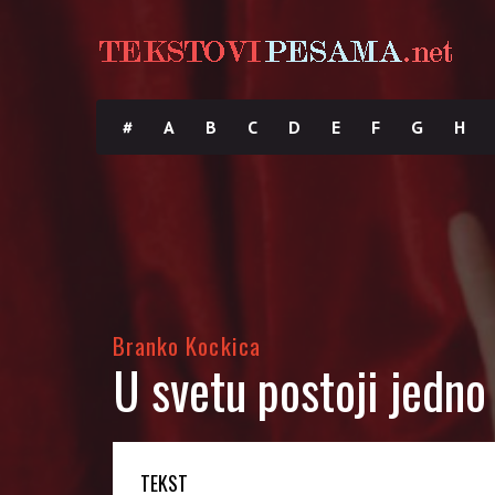
#
A
B
C
D
E
F
G
H
Branko Kockica
U svetu postoji jedno
TEKST