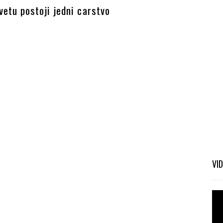
etu postoji jedni carstvo
VI