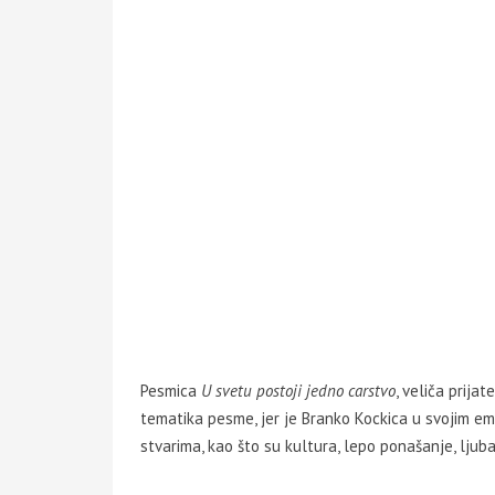
Pesmica
U svetu postoji jedno carstvo
, veliča prija
tematika pesme, jer je Branko Kockica u svojim emis
stvarima, kao što su kultura, lepo ponašanje, ljubav