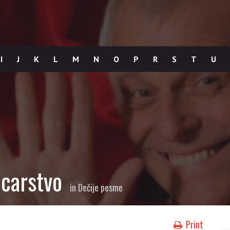
I
J
K
L
M
N
O
P
R
S
T
U
 carstvo
in
Dečije pesme
Print