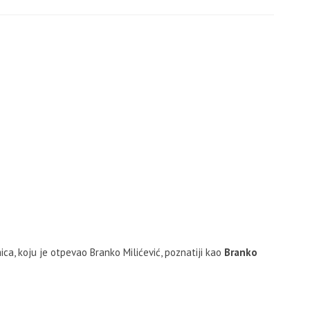
ca, koju je otpevao Branko Milićević, poznatiji kao
Branko