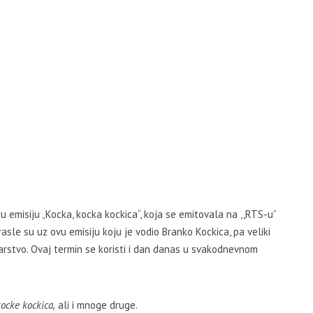
u emisiju „Kocka, kocka kockica“, koja se emitovala na ,,RTS-u”
asle su uz ovu emisiju koju je vodio Branko Kockica, pa veliki
carstvo. Ovaj termin se koristi i dan danas u svakodnevnom
ocke kockica,
ali i mnoge druge.