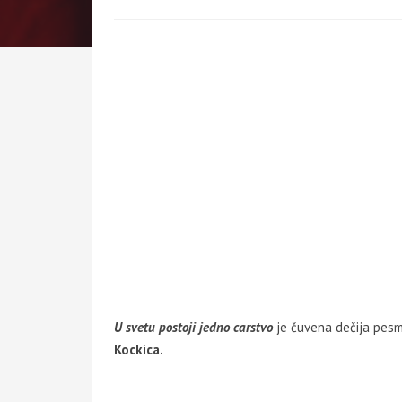
U svetu postoji jedno carstvo
je čuvena dečija pesmi
Kockica.