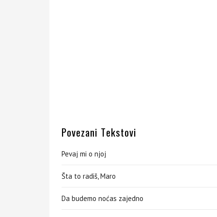
Povezani Tekstovi
Pevaj mi o njoj
Šta to radiš, Maro
Da budemo noćas zajedno