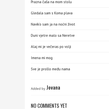
Prazna čaša na mom stolu
Gledala sam s Koma plava
Navik’o sam ja na noćni život
Duni vjetre malo sa Neretve
Alaj mi je večeras po volji
Imena mi mog
Sve je prošlo među nama
Jovana
Added by
NO COMMENTS YET