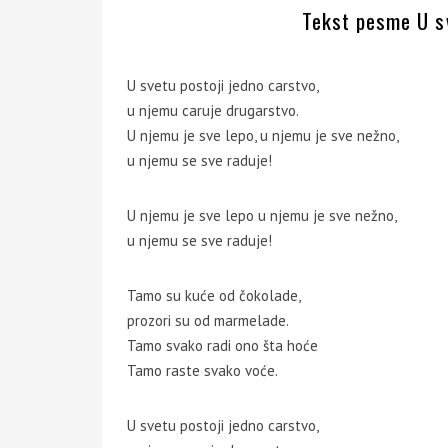
Tekst pesme U sv
U svetu postoji jedno carstvo,
u njemu caruje drugarstvo.
U njemu je sve lepo, u njemu je sve nežno,
u njemu se sve raduje!
U njemu je sve lepo u njemu je sve nežno,
u njemu se sve raduje!
Tamo su kuće od čokolade,
prozori su od marmelade.
Tamo svako radi ono šta hoće
Tamo raste svako voće.
U svetu postoji jedno carstvo,