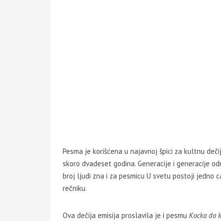
Pesma je korišćena u najavnoj špici za kultnu dečij
skoro dvadeset godina. Generacije i generacije odr
broj ljudi zna i za pesmicu U svetu postoji jedno 
rečniku.
Ova dečija emisija proslavila je i pesmu
Kocka do k