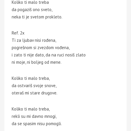
Koliko ti malo treba
da pogaziš ono sveto,
neka ti je svetom prokleto.
Ref. 2x
Ti za ljubav nisi rođena,
pogrešnom si zvezdom vođena,
i zato ti nije dato, da na ruci nosiš zlato
ni moje, ni boljeg od mene.
Koliko ti malo treba,
da ostvariš svoje snove,
oteraš mi stare drugove.
Koliko ti malo treba,
rekli su mi davno mnogi,
da se spasim nisu pomogli.