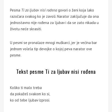
Pesma
Ti za ljubav nisi rođena
govori o ženi koja lako
razočara svakog ko je zavoli. Narator zaključuje da ona
jednostavno nije rođena za ljubav i da se zato nikada u
životu neće skrasiti.
U pesmi se pronalaze mnogi muškarci, jer je većina bar
jednom volela tip devojke o kojoj peva narator ove
pesme.
Tekst pesme Ti za ljubav nisi rođena
Koliko ti malo treba
da pokažeš svakom ko si,
ko od tebe ljubav izprosi.