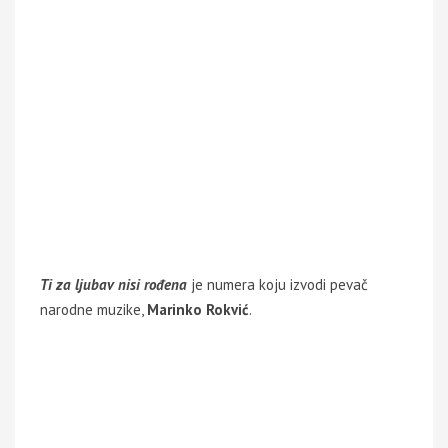
Ti za ljubav nisi rođena
je numera koju izvodi pevač
narodne muzike,
Marinko Rokvić
.