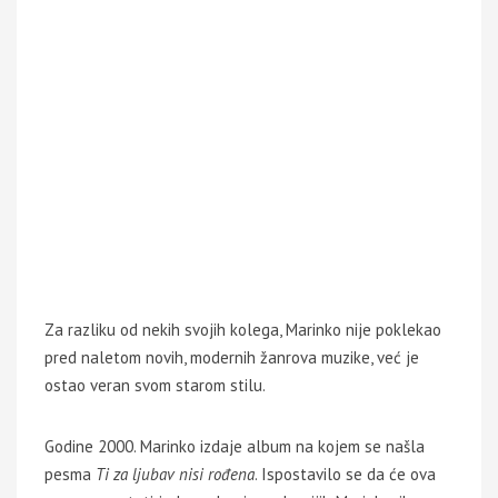
Za razliku od nekih svojih kolega, Marinko nije poklekao
pred naletom novih, modernih žanrova muzike, već je
ostao veran svom starom stilu.
Godine 2000. Marinko izdaje album na kojem se našla
pesma
Ti za ljubav nisi rođena
. Ispostavilo se da će ova