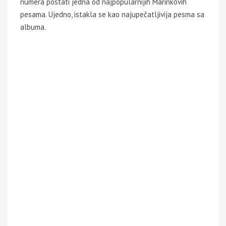
numera postati jedna od najpopularnijih Marinkovih
pesama. Ujedno, istakla se kao najupečatljivija pesma sa
albuma.