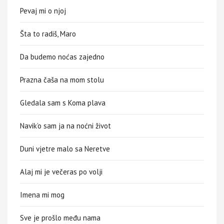
Pevaj mi o njoj
Šta to radiš, Maro
Da budemo noćas zajedno
Prazna čaša na mom stolu
Gledala sam s Koma plava
Navik’o sam ja na noćni život
Duni vjetre malo sa Neretve
Alaj mi je večeras po volji
Imena mi mog
Sve je prošlo među nama