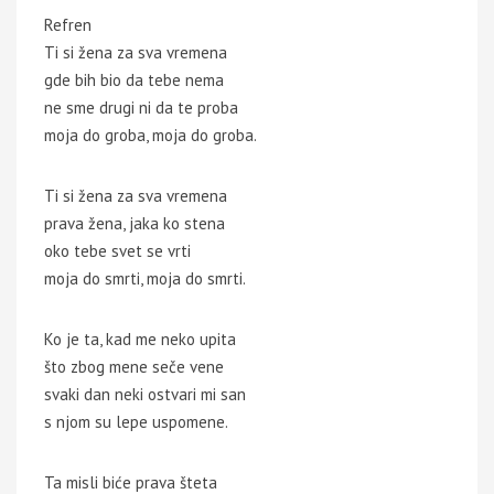
Refren
Ti si žena za sva vremena
gde bih bio da tebe nema
ne sme drugi ni da te proba
moja do groba, moja do groba.
Ti si žena za sva vremena
prava žena, jaka ko stena
oko tebe svet se vrti
moja do smrti, moja do smrti.
Ko je ta, kad me neko upita
što zbog mene seče vene
svaki dan neki ostvari mi san
s njom su lepe uspomene.
Ta misli biće prava šteta