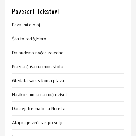
Povezani Tekstovi
Pevaj mi o njoj
Šta to radiš, Maro
Da budemo noćas zajedno
Prazna čaša na mom stolu
Gledala sam s Koma plava
Navik’o sam ja na noćni život
Duni vjetre malo sa Neretve
Alaj mi je večeras po volji