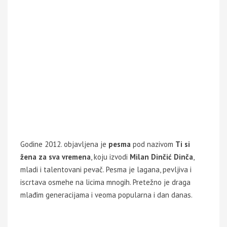
Godine 2012. objavljena je
pesma
pod nazivom
Ti si
žena za sva vremena
, koju izvodi
Milan Dinčić Dinča
,
mladi i talentovani pevač. Pesma je lagana, pevljiva i
iscrtava osmehe na licima mnogih. Pretežno je draga
mlađim generacijama i veoma popularna i dan danas.