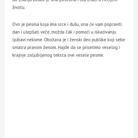
životu.
Ovo je pesma koja ima srce i dušu, ona će vam popraviti
dan i ulepšati veče, možda čak i pomoći u iskazivanju
ljubavi nekome. Obožava je i ženski deo publike koji sebe
smatra pravom ženom. Hajde da se prisetimo veselog i
krajnje zaljubljenog teksta ove vesele pesme.