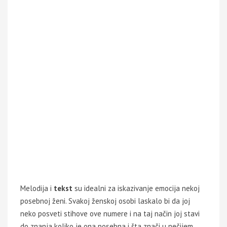
Melodija i
tekst
su idealni za iskazivanje emocija nekoj
posebnoj ženi. Svakoj ženskoj osobi laskalo bi da joj
neko posveti stihove ove numere i na taj način joj stavi
do znanja koliko je ona posebna i šta znači u nečijem