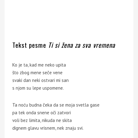
Tekst pesme
Ti si žena za sva vremena
Ko je ta, kad me neko upita
što zbog mene seče vene
svaki dan neki ostvari mi san
s njom su lepe uspomene.
Ta noću budna čeka da se moja svetla gase
pa tek onda snene oči zatvori
voli bez limita, nikuda ne skita
dignem glavu vrisnem, nek znaju svi.