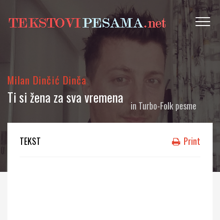
Milan Dinčić Dinča
Ti si žena za sva vremena
in
Turbo-Folk pesme
TEKST
Print