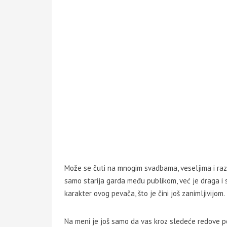
Može se čuti na mnogim svadbama, veseljima i raz
samo starija garda među publikom, već je draga i 
karakter ovog pevača, što je čini još zanimljivijom.
Na meni je još samo da vas kroz sledeće redove po