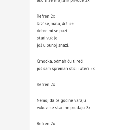
ako ti se Krajišnik privuče 2x
Refren 2x
Drž’ se, mala, drž’ se
dobro mi se pazi
stari vuk je
još u punoj snazi.
Crnooka, odmah ću ti reći
još sam spreman stići i uteći 2x
Refren 2x
Nemoj da te godine varaju
vukovi se stari ne predaju 2x
Refren 2x