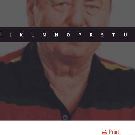
I
J
K
L
M
N
O
P
R
S
T
U
Print