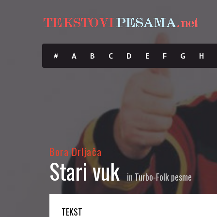
#
A
B
C
D
E
F
G
H
Bora Drljača
Stari vuk
in
Turbo-Folk pesme
TEKST