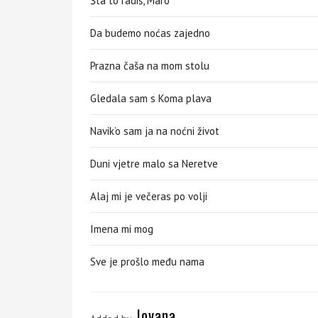
Šta to radiš, Maro
Da budemo noćas zajedno
Prazna čaša na mom stolu
Gledala sam s Koma plava
Navik’o sam ja na noćni život
Duni vjetre malo sa Neretve
Alaj mi je večeras po volji
Imena mi mog
Sve je prošlo među nama
Jovana