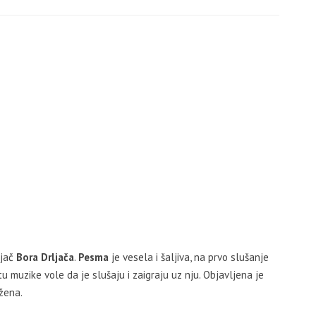
ljač
Bora Drljača
.
Pesma
je vesela i šaljiva, na prvo slušanje
stu muzike vole da je slušaju i zaigraju uz nju. Objavljena je
žena.