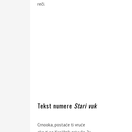
reči.
Tekst numere
Stari vuk
Crnooka, postaće ti vruće