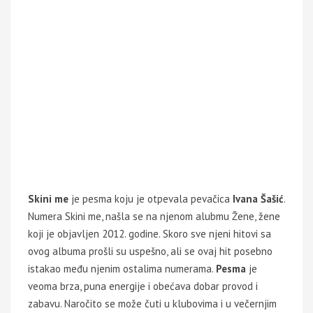
Skini me
je pesma koju je otpevala pevačica
Ivana Šašić
.
Numera Skini me, našla se na njenom alubmu Žene, žene
koji je objavljen 2012. godine. Skoro sve njeni hitovi sa
ovog albuma prošli su uspešno, ali se ovaj hit posebno
istakao među njenim ostalima numerama.
Pesma
je
veoma brza, puna energije i obećava dobar provod i
zabavu. Naročito se može čuti u klubovima i u večernjim