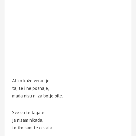
Al ko kaže veran je
taj te i ne poznaje,
mada nisu ni za bolje bile.
Sve su te lagale
ja nisam nikada,
toliko sam te cekala.