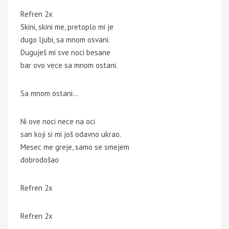
Refren 2x
Skini, skini me, pretoplo mi je
dugo ljubi, sa mnom osvani.
Duguješ mi sve noci besane
bar ovo vece sa mnom ostani.
Sa mnom ostani…
Ni ove noci nece na oci
san koji si mi još odavno ukrao.
Mesec me greje, samo se smejem
dobrodošao
Refren 2x
Refren 2x