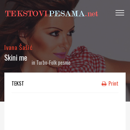
Ivana Šašić
Skini me
in
Turbo-Folk pesme
TEKST
Print