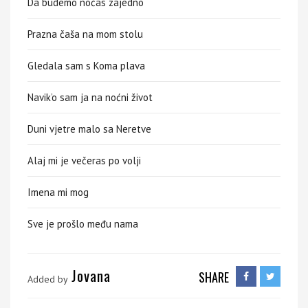
Da budemo noćas zajedno
Prazna čaša na mom stolu
Gledala sam s Koma plava
Navik’o sam ja na noćni život
Duni vjetre malo sa Neretve
Alaj mi je večeras po volji
Imena mi mog
Sve je prošlo među nama
Jovana
SHARE
Added by