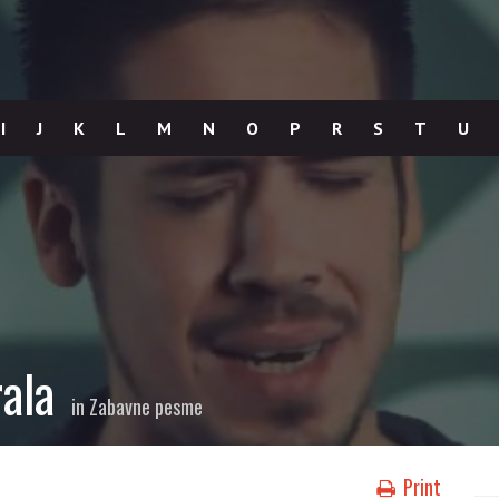
I
J
K
L
M
N
O
P
R
S
T
U
ala
in
Zabavne pesme
Print