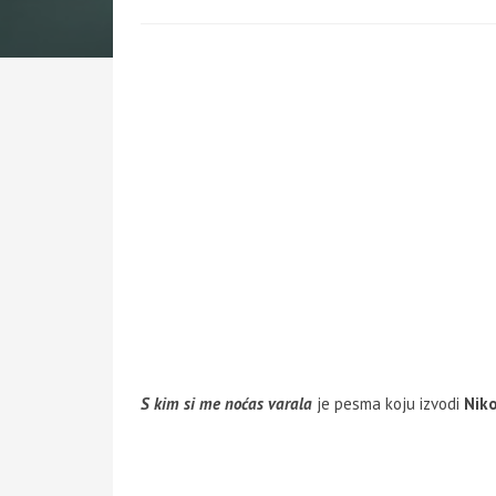
S kim si me noćas varala
je pesma koju izvodi
Niko