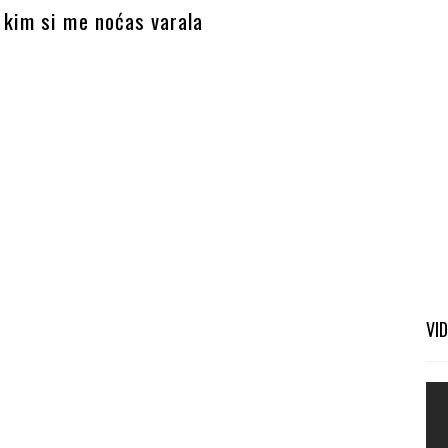
 kim si me noćas varala
VI