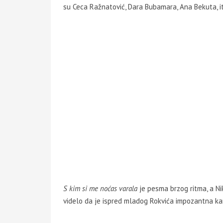
su Ceca Ražnatović, Dara Bubamara, Ana Bekuta, it
S kim si me noćas varala
je pesma brzog ritma, a Nik
videlo da je ispred mladog Rokvića impozantna kar