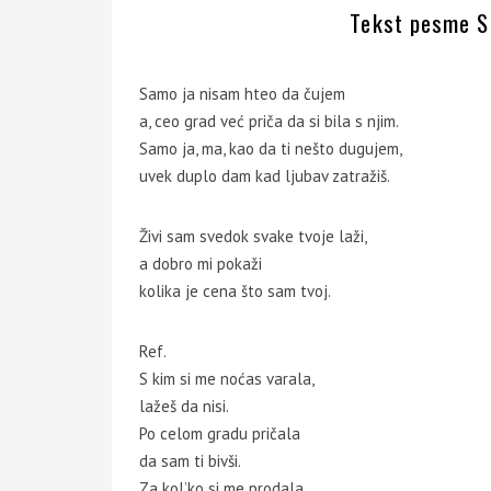
Tekst pesme S
Samo ja nisam hteo da čujem
a, ceo grad već priča da si bila s njim.
Samo ja, ma, kao da ti nešto dugujem,
uvek duplo dam kad ljubav zatražiš.
Živi sam svedok svake tvoje laži,
a dobro mi pokaži
kolika je cena što sam tvoj.
Ref.
S kim si me noćas varala,
lažeš da nisi.
Po celom gradu pričala
da sam ti bivši.
Za kol’ko si me prodala