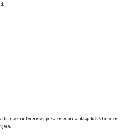
d.
olin glas i interpretacija su se odlično uklopili. Još tada se
ijera.