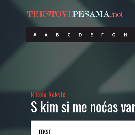
#
A
B
C
D
E
F
G
H
Nikola Rokvić
S kim si me noćas var
TEKST