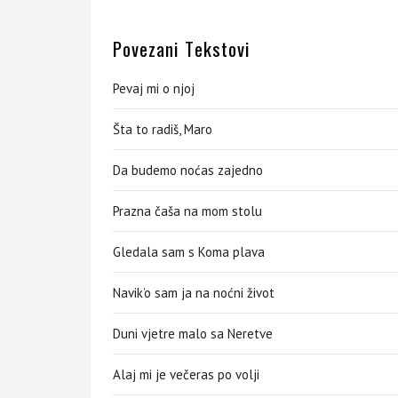
Povezani Tekstovi
Pevaj mi o njoj
Šta to radiš, Maro
Da budemo noćas zajedno
Prazna čaša na mom stolu
Gledala sam s Koma plava
Navik’o sam ja na noćni život
Duni vjetre malo sa Neretve
Alaj mi je večeras po volji