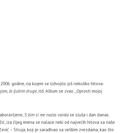
006. godine, na kojem se izdvojilo još nekoliko hitova:
njom, Ja ljubim druge
, itd. Album se zvao ,,Oprosti mojoj
zaboravljene,
S kim si me noćas varala
se sluša i dan danas.
čić, iza čijeg imena se nalaze neki od najvećih hitova sa naše
vić – Struja, koji je sarađivao sa velikim zvezdama, kao što