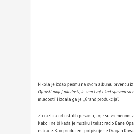
Nikola je izdao pesmu na svom albumu prvencu iz 2
Oprosti mojoj mladosti, Ja sam tvoj i kad spavam sa 
mladosti” i izdala ga je ,,Grand produkcija”.
Za razliku od ostalih pesama, koje su vremenom 
Kako i ne bi kada je muziku i tekst radio Bane Opa
estrade. Kao producent potpisuje se Dragan Kovače