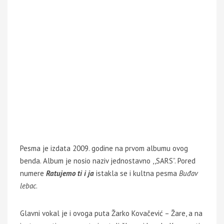
Pesma je izdata 2009. godine na prvom albumu ovog
benda. Album je nosio naziv jednostavno ,,SARS”. Pored
numere
Ratujemo ti i ja
istakla se i kultna pesma
Buđav
lebac
.
Glavni vokal je i ovoga puta Žarko Kovačević – Žare, a na