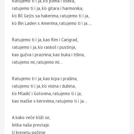
Ratujemo ti i ja, k’o plima i oseka,
ratujemo ti i ja, k’o gitara i harmonika,
k’o Bil Gejts sa hakerima, ratujemo ti i ja,
k’o Bin Laden s Amerima, ratujemo ti i ja….
Ratujemo ti i ja, kao Rim i Carigrad,
ratujemo i ja, k’o raskoš i pustinja,
kao gužva i praznina, kao buka i tišina,
ratujemo mi, ratujemo mi…
Ratujemo ti i ja, kao krpa i prašina,
ratujemo ti i ja, k’o visina i dubina,
k’o Mladić i Gotovina, ratujemo ti i ja,
kao mačke s kerovima, ratujemo ti i ja…
A kako veče bliži se,
bitka naša prestaje.
U krevetu počinje