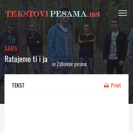
SARS
Ratujemo ti i ja
in
Zabavne pesme
TEKST
Print