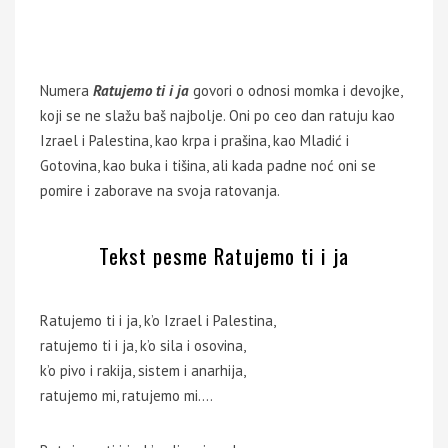
Numera
Ratujemo ti i ja
govori o odnosi momka i devojke,
koji se ne slažu baš najbolje. Oni po ceo dan ratuju kao
Izrael i Palestina, kao krpa i prašina, kao Mladić i
Gotovina, kao buka i tišina, ali kada padne noć oni se
pomire i zaborave na svoja ratovanja.
Tekst pesme Ratujemo ti i ja
Ratujemo ti i ja, k’o Izrael i Palestina,
ratujemo ti i ja, k’o sila i osovina,
k’o pivo i rakija, sistem i anarhija,
ratujemo mi, ratujemo mi….