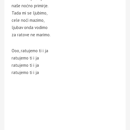
naše noćno primirje.
Tada mi se ljubimo,
cele noći mazimo,
ljubav onda vodimo
za ratove ne marimo.
Ooo, ratujemo ti i ja
ratujemo ti i ja
ratujemo ti i ja
ratujemo ti i ja