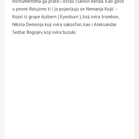
instrumentima ga prate i ostali članovi benda. Kao gosti
u pesmi
Ratujemo ti i ja
pojavljuju se Nemanja Kojić –
Kojot iz grupe Ajzbern ( Eyesburn ), koji svira trombon,
Nikola Demonja koji svira saksofon, kao i Aleksandar
Sedlar Bogojev, koji svira buzuki.