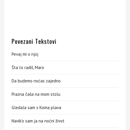
Povezani Tekstovi
Pevaj mi o njoj
Šta to radiš, Maro
Da budemo noćas zajedno
Prazna čaša na mom stolu
Gledala sam s Koma plava
Navik’o sam ja na noćni život