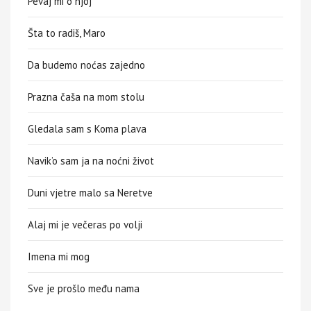
Pevaj mi o njoj
Šta to radiš, Maro
Da budemo noćas zajedno
Prazna čaša na mom stolu
Gledala sam s Koma plava
Navik’o sam ja na noćni život
Duni vjetre malo sa Neretve
Alaj mi je večeras po volji
Imena mi mog
Sve je prošlo među nama