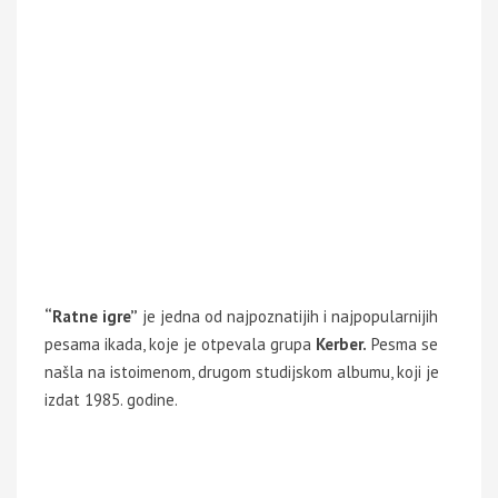
“Ratne igre”
je jedna od najpoznatijih i najpopularnijih
pesama ikada, koje je otpevala grupa
Kerber.
Pesma se
našla na istoimenom, drugom studijskom albumu, koji je
izdat 1985. godine.