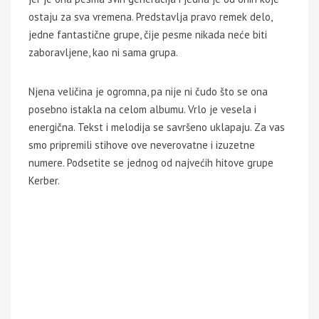
ostaju za sva vremena. Predstavlja pravo remek delo,
jedne fantastične grupe, čije pesme nikada neće biti
zaboravljene, kao ni sama grupa.
Njena veličina je ogromna, pa nije ni čudo što se ona
posebno istakla na celom albumu. Vrlo je vesela i
energična. Tekst i melodija se savršeno uklapaju. Za vas
smo pripremili stihove ove neverovatne i izuzetne
numere. Podsetite se jednog od najvećih hitove grupe
Kerber.