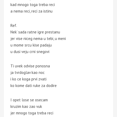
kad mnogo toga treba reci
a nema reci, reci za istinu
Ref.
Nek’ sada ratne igre prestanu
jer vise niceg nema u tebi, u meni
u mome srcu kise padaju
u dusi veju crni snegovi
Ti uvek odvise ponosna
ja tvrdoglav kao noc
i ko ce koga prvi zvati
ko kome dati ruke za dodire
I opet lose se osecam
kruzim kao zao vuk
jer mnogo toga treba reci