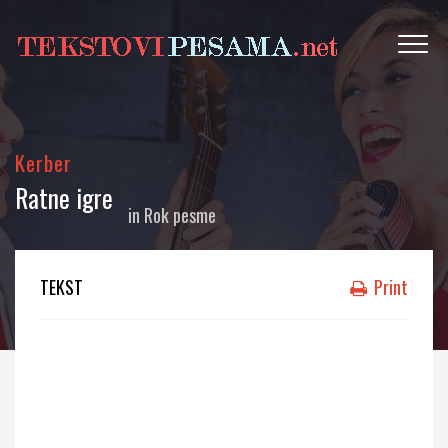
Kerber
Ratne igre
in
Rok pesme
TEKST
Print