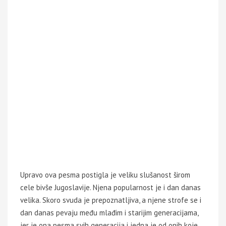
Upravo ova pesma postigla je veliku slušanost širom
cele bivše Jugoslavije. Njena popularnost je i dan danas
velika. Skoro svuda je prepoznatljiva, a njene strofe se i
dan danas pevaju među mlađim i starijim generacijama,
jer je ona pesma svih generacija i jedna je od onih koje