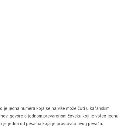
o je jedna numera koja se najviše može čuti u kafanskim
ihovi govore o jednom prevarenom čoveku koji je voleo jednu
am je jedna od pesama koja je proslavila ovog pevača.