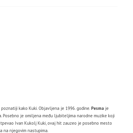
poznatiji kako Kuki. Objavljena je 1996. godine.
Pesma
je
a. Posebno je omiljena među ljubiteljima narodne muzike koji
 otpevao Ivan Kukolj Kuki, ovaj hit zauzeo je posebno mesto
vna na njegovim nastupima.