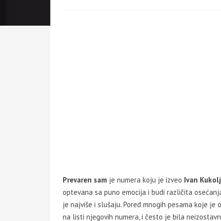
Prevaren sam
je numera koju je izveo
Ivan Kukolj
optevana sa puno emocija i budi različita osećanj
je najviše i slušaju. Pored mnogih pesama koje je
na listi njegovih numera, i često je bila neizosta