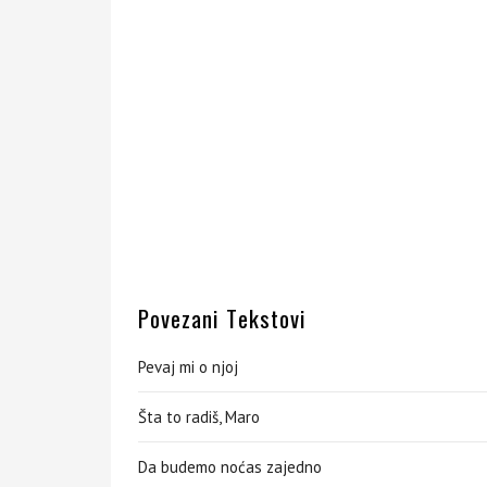
Povezani Tekstovi
Pevaj mi o njoj
Šta to radiš, Maro
Da budemo noćas zajedno