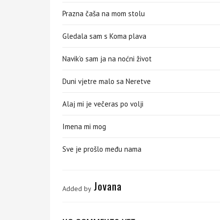
Prazna čaša na mom stolu
Gledala sam s Koma plava
Navik’o sam ja na noćni život
Duni vjetre malo sa Neretve
Alaj mi je večeras po volji
Imena mi mog
Sve je prošlo među nama
Jovana
Added by