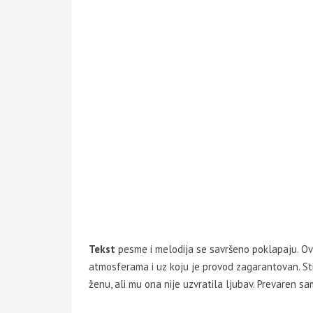
Tekst
pesme i melodija se savršeno poklapaju. Ov
atmosferama i uz koju je provod zagarantovan. St
ženu, ali mu ona nije uzvratila ljubav. Prevaren s