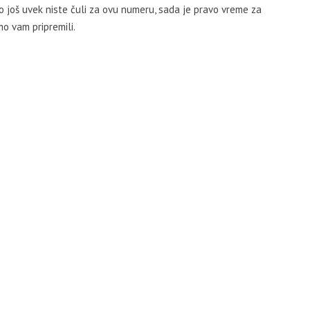
o još uvek niste čuli za ovu numeru, sada je pravo vreme za
o vam pripremili.