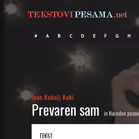
#
A
B
C
D
E
F
G
H
Ivan Kukolj Kuki
Prevaren sam
in
Narodne pesm
TEKST