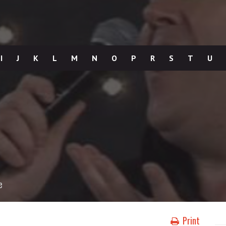
I
J
K
L
M
N
O
P
R
S
T
U
e
Print