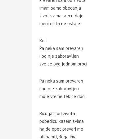
Prevaren sam od zivota
imam samo obecanja
zivot svima srecu daje
meni nista ne ostaje
Ref.
Pa neka sam prevaren
i od nje zaboravljen
sve ce ovo jednom proci
Pa neka sam prevaren
i od nje zaboravljen
moje vreme tek ce doci
Bicu jaci od zivota
pobedicu kazem svima
hajde opet prevari me
ali pamti, Boga ima