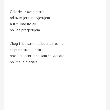
Odlazim iz ovog grada
odlazim jer ti ne vjerujem
a ti mi kao uvijek
reci da pretjerujem
Zbog tebe sam bila budna nocima
sa puno suza u ocima
prosli su dani kada sam se vracala
bol me je ojacala