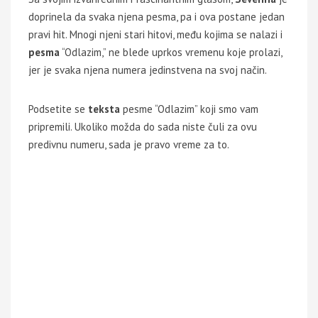
doprinela da svaka njena pesma, pa i ova postane jedan
pravi hit. Mnogi njeni stari hitovi, među kojima se nalazi i
pesma
“Odlazim,” ne blede uprkos vremenu koje prolazi,
jer je svaka njena numera jedinstvena na svoj način.
Podsetite se
teksta
pesme “Odlazim” koji smo vam
pripremili. Ukoliko možda do sada niste čuli za ovu
predivnu numeru, sada je pravo vreme za to.