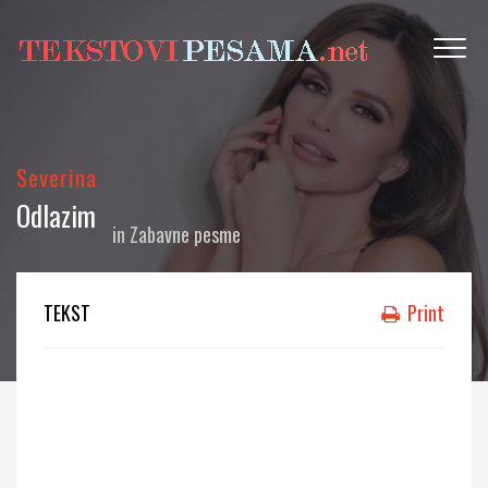
Severina
Odlazim
in
Zabavne pesme
TEKST
Print