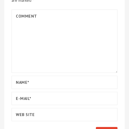
are marked
*