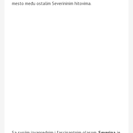
mesto među ostalim Severininim hitovima.
Sa svojim izvanrednim i fascinantnim glasom,
Severina
je