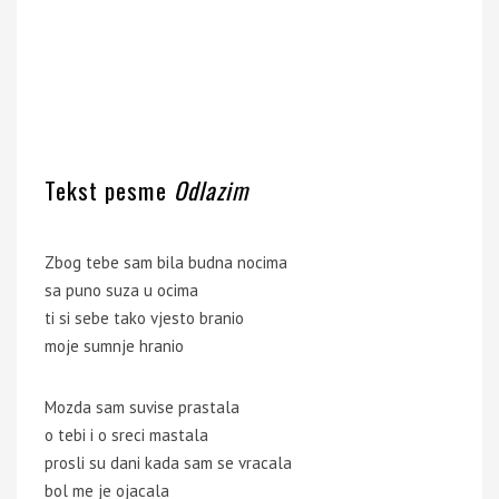
Tekst pesme
Odlazim
Zbog tebe sam bila budna nocima
sa puno suza u ocima
ti si sebe tako vjesto branio
moje sumnje hranio
Mozda sam suvise prastala
o tebi i o sreci mastala
prosli su dani kada sam se vracala
bol me je ojacala