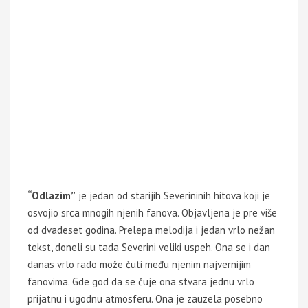
“Odlazim”
je jedan od starijih Severininih hitova koji je
osvojio srca mnogih njenih fanova. Objavljena je pre više
od dvadeset godina. Prelepa melodija i jedan vrlo nežan
tekst, doneli su tada Severini veliki uspeh. Ona se i dan
danas vrlo rado može čuti među njenim najvernijim
fanovima. Gde god da se čuje ona stvara jednu vrlo
prijatnu i ugodnu atmosferu. Ona je zauzela posebno