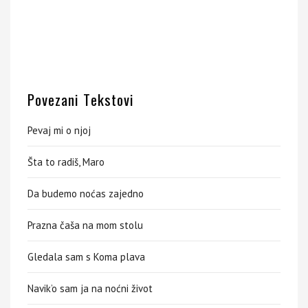
Povezani Tekstovi
Pevaj mi o njoj
Šta to radiš, Maro
Da budemo noćas zajedno
Prazna čaša na mom stolu
Gledala sam s Koma plava
Navik’o sam ja na noćni život