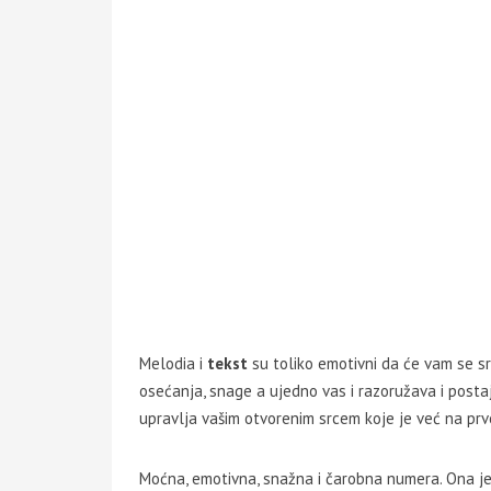
Melodia i
tekst
su toliko emotivni da će vam se sr
osećanja, snage a ujedno vas i razoružava i posta
upravlja vašim otvorenim srcem koje je već na pr
Moćna, emotivna, snažna i čarobna numera. Ona je d