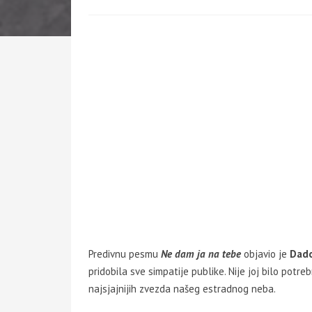
Predivnu pesmu
Ne dam ja na tebe
objavio je
Dad
pridobila sve simpatije publike. Nije joj bilo potr
najsjajnijih zvezda našeg estradnog neba.