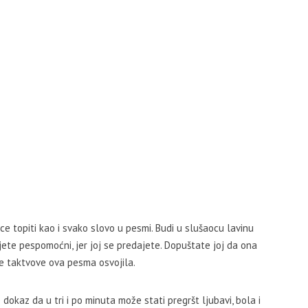
ce topiti kao i svako slovo u pesmi. Budi u slušaocu lavinu
jete pespomoćni, jer joj se predajete. Dopuštate joj da ona
ve taktvove ova pesma osvojila.
okaz da u tri i po minuta može stati pregršt ljubavi, bola i