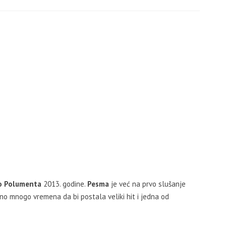
o Polumenta
2013. godine.
Pesma
je već na prvo slušanje
ebno mnogo vremena da bi postala veliki hit i jedna od