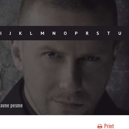
I
J
K
L
M
N
O
P
R
S
T
U
bavne pesme
Print