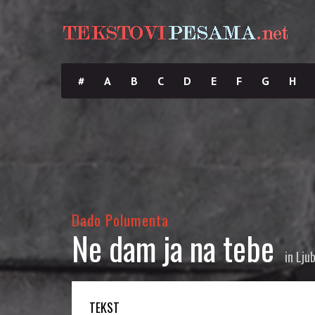
#
A
B
C
D
E
F
G
H
Dado Polumenta
Ne dam ja na tebe
in
Lju
TEKST