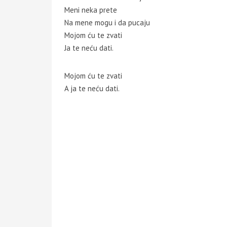
Meni neka prete
Na mene mogu i da pucaju
Mojom ću te zvati
Ja te neću dati.
Mojom ću te zvati
A ja te neću dati.