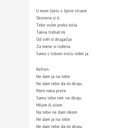
U mom tijelu s lijeve strane
Skrivena si ti
Tebe volim preko bola
Takva trebaš mi
Od svih si drugačija
Za mene si rođena
Samo s tobom sreću vidim ja.
Refren:
Ne dam ja na tebe
Ne dam tebe da mi diraju
Meni neka prete
Samo tebe nek’ ne diraju
Milom ili silom
Na tebe ne dam nikom
Ne dam ja na tebe
Ne dam tebe da mi diraju