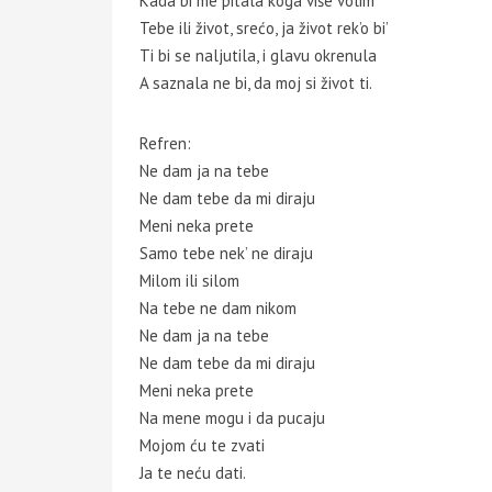
Kada bi me pitala koga više volim
Tebe ili život, srećo, ja život rek’o bi’
Ti bi se naljutila, i glavu okrenula
A saznala ne bi, da moj si život ti.
Refren:
Ne dam ja na tebe
Ne dam tebe da mi diraju
Meni neka prete
Samo tebe nek’ ne diraju
Milom ili silom
Na tebe ne dam nikom
Ne dam ja na tebe
Ne dam tebe da mi diraju
Meni neka prete
Na mene mogu i da pucaju
Mojom ću te zvati
Ja te neću dati.