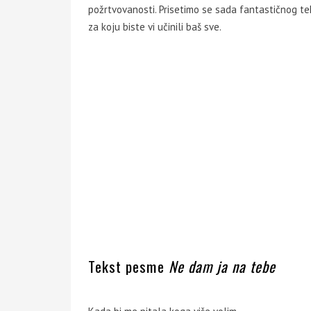
požrtvovanosti. Prisetimo se sada fantastičnog t
za koju biste vi učinili baš sve.
Tekst pesme
Ne dam ja na tebe