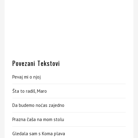
Povezani Tekstovi
Pevaj mi o njoj
Šta to radiš, Maro
Da budemo noćas zajedno
Prazna čaša na mom stolu
Gledala sam s Koma plava