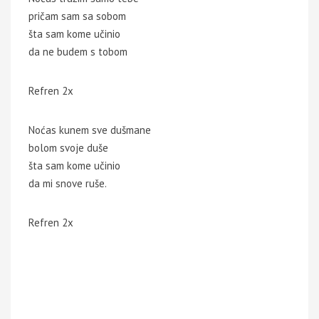
pričam sam sa sobom
šta sam kome učinio
da ne budem s tobom
Refren 2x
Noćas kunem sve dušmane
bolom svoje duše
šta sam kome učinio
da mi snove ruše.
Refren 2x