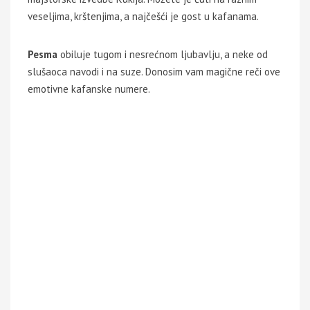
veseljima, krštenjima, a najčešći je gost u kafanama.
Pesma
obiluje tugom i nesrećnom ljubavlju, a neke od
slušaoca navodi i na suze. Donosim vam magične reči ove
emotivne kafanske numere.