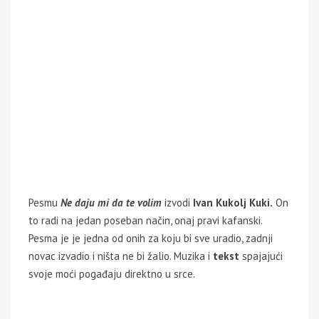
Pesmu
Ne daju mi da te volim
izvodi
Ivan Kukolj Kuki.
On
to radi na jedan poseban način, onaj pravi kafanski.
Pesma je je jedna od onih za koju bi sve uradio, zadnji
novac izvadio i ništa ne bi žalio. Muzika i
tekst
spajajući
svoje moći pogađaju direktno u srce.