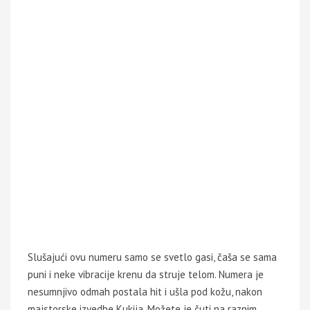
Slušajući ovu numeru samo se svetlo gasi, čaša se sama
puni i neke vibracije krenu da struje telom. Numera je
nesumnjivo odmah postala hit i ušla pod kožu, nakon
majstorske izvedbe Kukija. Možete je čuti na raznim