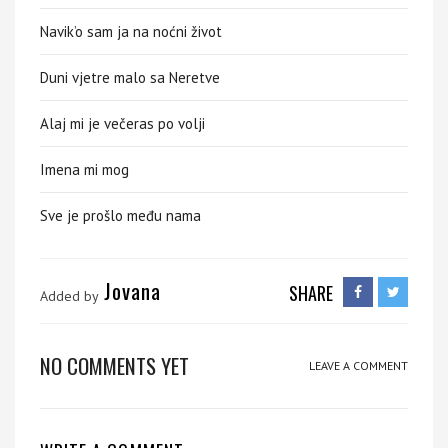
Navik’o sam ja na noćni život
Duni vjetre malo sa Neretve
Alaj mi je večeras po volji
Imena mi mog
Sve je prošlo među nama
Jovana
SHARE
Added by
NO COMMENTS YET
LEAVE A COMMENT