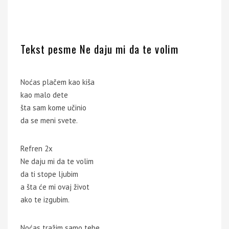
Tekst pesme Ne daju mi da te volim
Noćas plačem kao kiša
kao malo dete
šta sam kome učinio
da se meni svete.
Refren 2x
Ne daju mi da te volim
da ti stope ljubim
a šta će mi ovaj život
ako te izgubim.
Noćas tražim samo tebe