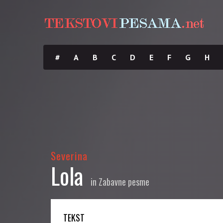
#
A
B
C
D
E
F
G
H
Severina
Lola
in
Zabavne pesme
TEKST