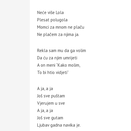
Neće više Lola
Plesat polugola
Momci za mnom ne plaču
Ne plačem za njima ja.
Rekla sam mu da ga volim
Da ću za njim umrijeti
A on meni “Kako molim,
To bi htio vidjeti”
A ja, a ja
Još sve puštam
Vjerujem u sve
A ja, a ja
Još sve gutam
Ljubav gadna navika je.