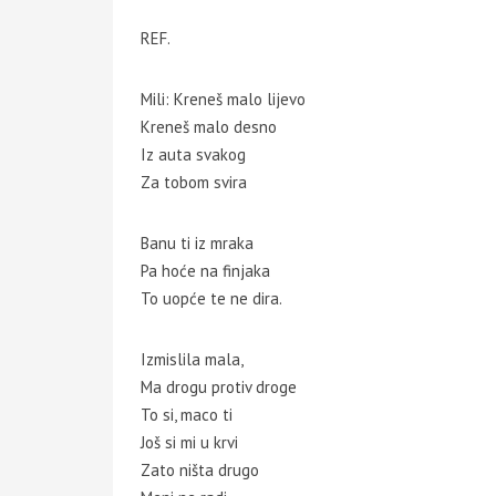
REF.
Mili: Kreneš malo lijevo
Kreneš malo desno
Iz auta svakog
Za tobom svira
Banu ti iz mraka
Pa hoće na finjaka
To uopće te ne dira.
Izmislila mala,
Ma drogu protiv droge
To si, maco ti
Još si mi u krvi
Zato ništa drugo