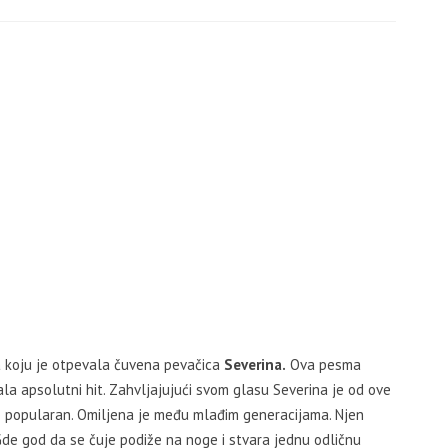
a
koju je otpevala čuvena pevačica
Severina.
Ova pesma
la apsolutni hit. Zahvljajujući svom glasu Severina je od ove
lo popularan. Omiljena je među mlađim generacijama. Njen
Gde god da se čuje podiže na noge i stvara jednu odličnu