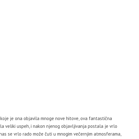
e koje je ona objavila mnoge nove hitove, ova fantastična
a veliki uspeh, i nakon njenog objavljivanja postala je vrlo
anas se vrlo rado može čuti u mnogim večernjim atmosferama,