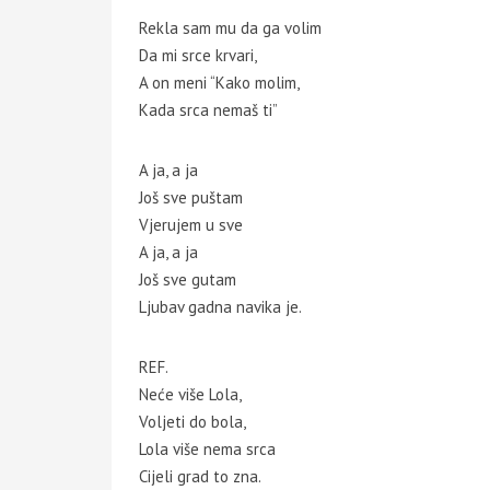
Rekla sam mu da ga volim
Da mi srce krvari,
A on meni “Kako molim,
Kada srca nemaš ti”
A ja, a ja
Još sve puštam
Vjerujem u sve
A ja, a ja
Još sve gutam
Ljubav gadna navika je.
REF.
Neće više Lola,
Voljeti do bola,
Lola više nema srca
Cijeli grad to zna.