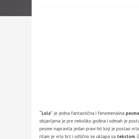
“Lola”
je jedna fantastična i fenomenalna
pesm
objavljena je pre nekoliko godina i odmah je posta
pesme napravila jedan pravi hit koji je postao vr
ritam je vrlo brz i odlično se uklapa sa
tekstom
. 