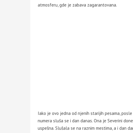
atmosferu, gde je zabava zagarantovana.
Iako je ovo jedna od njenih starijih pesama, posl
numera sluša se i dan danas. Ona je Severini donel
uspešna. Slušala se na raznim mestima, a i dan d