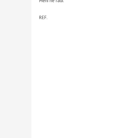
Meni ne radi.
REF.