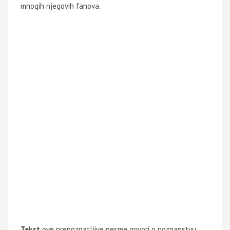
mnogih njegovih fanova.
Tekst
ove prepoznatljive pesme govori o poznanstvu