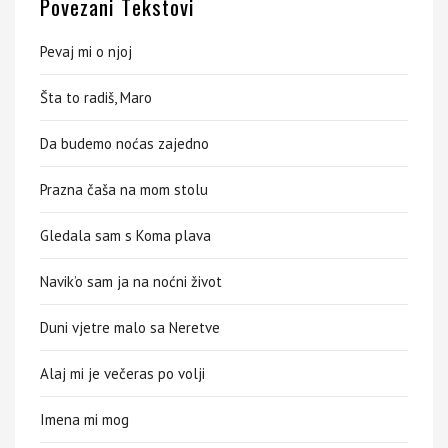
Povezani Tekstovi
Pevaj mi o njoj
Šta to radiš, Maro
Da budemo noćas zajedno
Prazna čaša na mom stolu
Gledala sam s Koma plava
Navik’o sam ja na noćni život
Duni vjetre malo sa Neretve
Alaj mi je večeras po volji
Imena mi mog