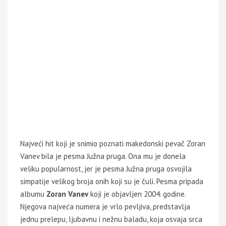
Najveći hit koji je snimio poznati makedonski pevač Zoran
Vanev bila je pesma Južna pruga. Ona mu je donela
veliku popularnost, jer je pesma Južna pruga osvojila
simpatije velikog broja onih koji su je čuli. Pesma pripada
albumu
Zoran Vanev
koji je objavljen 2004. godine.
Njegova najveća numera je vrlo pevljiva, predstavlja
jednu prelepu, ljubavnu i nežnu baladu, koja osvaja srca