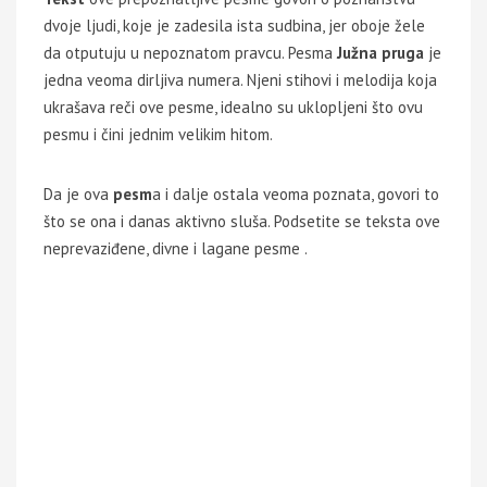
dvoje ljudi, koje je zadesila ista sudbina, jer oboje žele
da otputuju u nepoznatom pravcu. Pesma
Južna pruga
je
jedna veoma dirljiva numera. Njeni stihovi i melodija koja
ukrašava reči ove pesme, idealno su uklopljeni što ovu
pesmu i čini jednim velikim hitom.
Da je ova
pesm
a i dalje ostala veoma poznata, govori to
što se ona i danas aktivno sluša. Podsetite se teksta ove
neprevaziđene, divne i lagane pesme .