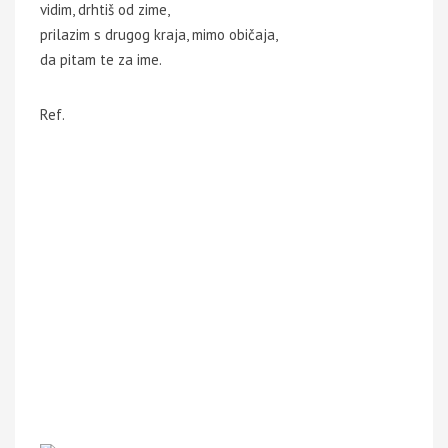
vidim, drhtiš od zime,
prilazim s drugog kraja, mimo običaja,
da pitam te za ime.
Ref.