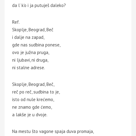
da l’ k’o i ja putuješ daleko?
Ref.
Skoplje, Beograd, Beč
i dalje na zapad,
gde nas sudbina ponese,
ovo je južna pruga,
ni ljubavi, ni druga,
ni stalne adrese.
Skoplje, Beograd, Beč,
reč po reč, sudbina to je,
isto od nule krećemo,
ne znamo gde ćemo,
a lakše je u dvoje.
Na mestu što vagone spaja duva promaja,