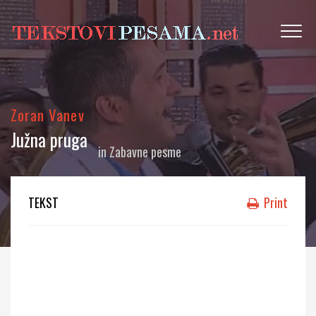
Zoran Vanev
Južna pruga
in
Zabavne pesme
TEKST
Print