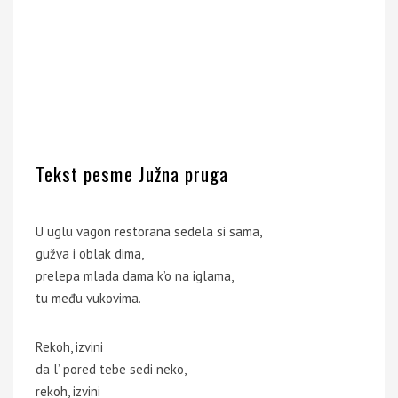
Tekst pesme Južna pruga
U uglu vagon restorana sedela si sama,
gužva i oblak dima,
prelepa mlada dama k’o na iglama,
tu među vukovima.
Rekoh, izvini
da l’ pored tebe sedi neko,
rekoh, izvini