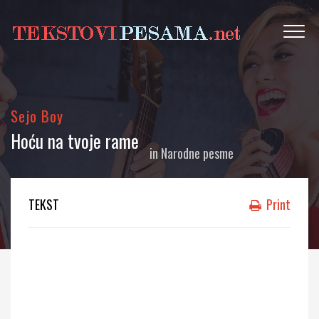
Sejo Boy
Hoću na tvoje rame
in
Narodne pesme
TEKST
Print