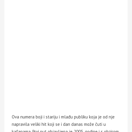
Ova numera boji i stariju i mlađu publiku koja je od nje
napravila veliki hit koji se i dan danas može čuti u
kafanama. Prvi put objavljena je 2005. godine i s obzirom