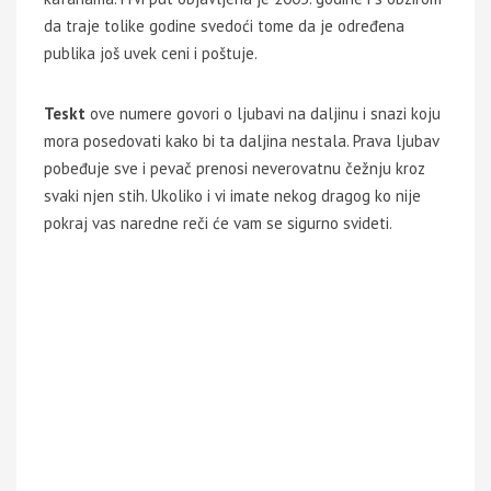
da traje tolike godine svedoći tome da je određena
publika još uvek ceni i poštuje.
Teskt
ove numere govori o ljubavi na daljinu i snazi koju
mora posedovati kako bi ta daljina nestala. Prava ljubav
pobeđuje sve i pevač prenosi neverovatnu čežnju kroz
svaki njen stih. Ukoliko i vi imate nekog dragog ko nije
pokraj vas naredne reči će vam se sigurno svideti.