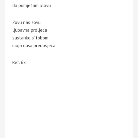
da pomječam plavu
Zovu nas zovu
ljubavna proljeća
sastanke s’ tobom
moja duša predosjeća
Ref. 6x