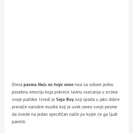
Divna
pesma
Hoću na tvoje rame
nosi sa sobom jednu
posebnu emociju koja pokreće lavinu osećanja u srcima
svoje publike. Izvodi je
Sejo Boy
, koji spada u jako dobre
prevače narodne muzike koji je uvek umeo svoje pesme
da izvede na jedan specifičan način po kojim će ga ljudi
pamtiti.