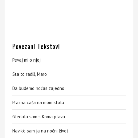
Povezani Tekstovi
Pevaj mi o njoj
Šta to radiš, Maro
Da budemo noćas zajedno
Prazna čaša na mom stolu
Gledala sam s Koma plava
Navik’o sam ja na noćni život