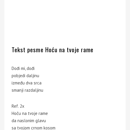
Tekst pesme Hoću na tvoje rame
Dođi mi, dođi
pobjedi daljinu
između dva srca
smanji razdaljinu
Ref. 2x
Hoču na tvoje rame
da naslonim glavu
sa tvojom crnom kosom