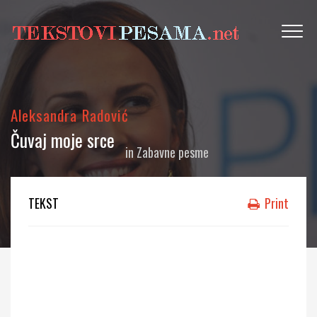
Aleksandra Radović
Čuvaj moje srce
in
Zabavne pesme
TEKST
Print