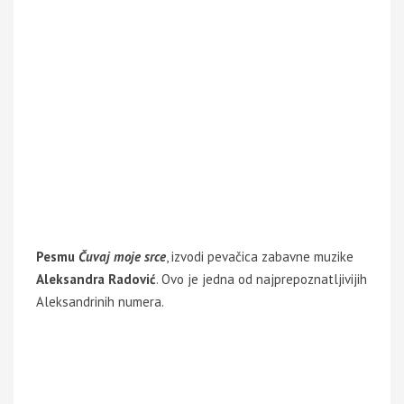
Pesmu
Čuvaj moje srce
, izvodi pevačica zabavne muzike
Aleksandra Radović
. Ovo je jedna od najprepoznatljivijih
Aleksandrinih numera.