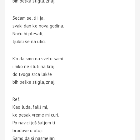
bih peška stigla, znaj.
Sećam se, ti i ja,
svaki dan k’o nova godina.
Noću bi plesali,
ljubili se na ulici.
K’o da smo na svetu sami
i niko ne sluti na kraj,
do tvoga srca lakše
bih peške stigla, znaj.
Ref.
Kao luda, fališ mi,
k’o pesak vreme mi curi.
Po navici još šaljem ti
brodove u oluji.
Samo da si nasmejan,