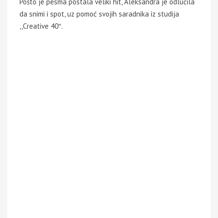
Pošto je pesma postala veliki hit, Aleksandra je odlučila
da snimi i spot, uz pomoć svojih saradnika iz studija
,,Creative 40″.