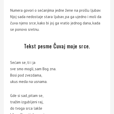
Numera govori o sećanjima jedne žene na prošlu ljubav.
Njoj sada nedostaje stara ljubav, pa ga ujedno i moli da
čuva njeno srce, kako bi joj ga vratio jednog dana, kada
se ponovo sretnu.
Tekst pesme Čuvaj moje srce.
Sećam se, ti i ja
sve smo mogli, sam Bog zna.
Bosi pod zvezdama,
ukus meda na usnama.
Gde si sad, pitam se,
tražim izgubljeni raj,
do tvoga srca lakše