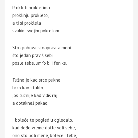
Prokleti prokletima
proklinju prokleto,
a ti si proklela
svakim svojim pokretom.
Sto grobova si napravila meni
što jedan praviš sebi
posle tebe, umr’o bi i feniks.
Tužno je kad srce pukne
brzo kao staklo,
jos tužnije kad vidiš raj
a dotakneš pakao.
I boleće te pogled u ogledalo,
kad dođe vreme dotle voli sebe,
ono sto boli mene, boleće i tebe,