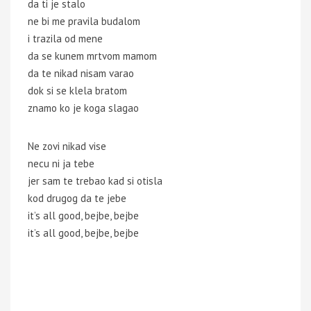
da ti je stalo
ne bi me pravila budalom
i trazila od mene
da se kunem mrtvom mamom
da te nikad nisam varao
dok si se klela bratom
znamo ko je koga slagao
Ne zovi nikad vise
necu ni ja tebe
jer sam te trebao kad si otisla
kod drugog da te jebe
it’s all good, bejbe, bejbe
it’s all good, bejbe, bejbe