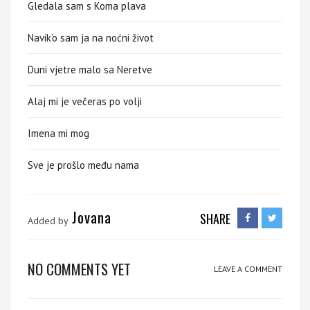
Gledala sam s Koma plava
Navik’o sam ja na noćni život
Duni vjetre malo sa Neretve
Alaj mi je večeras po volji
Imena mi mog
Sve je prošlo među nama
Jovana
SHARE
Added by
NO COMMENTS YET
LEAVE A COMMENT