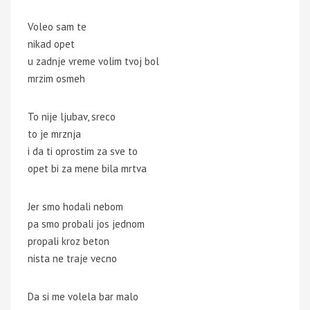
Voleo sam te
nikad opet
u zadnje vreme volim tvoj bol
mrzim osmeh
To nije ljubav, sreco
to je mrznja
i da ti oprostim za sve to
opet bi za mene bila mrtva
Jer smo hodali nebom
pa smo probali jos jednom
propali kroz beton
nista ne traje vecno
Da si me volela bar malo