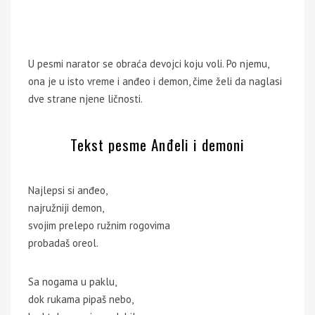
U pesmi narator se obraća devojci koju voli. Po njemu,
ona je u isto vreme i anđeo i demon, čime želi da naglasi
dve strane njene ličnosti.
Tekst pesme Anđeli i demoni
Najlepsi si anđeo,
najružniji demon,
svojim prelepo ružnim rogovima
probadaš oreol.
Sa nogama u paklu,
dok rukama pipaš nebo,