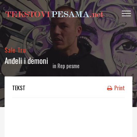
Sale Tru
Anđeli i demoni
in
Rep pesme
TEKST
Print