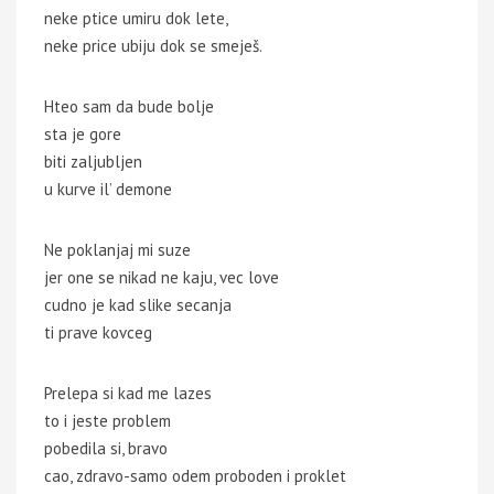
neke ptice umiru dok lete,
neke price ubiju dok se smeješ.
Hteo sam da bude bolje
sta je gore
biti zaljubljen
u kurve il’ demone
Ne poklanjaj mi suze
jer one se nikad ne kaju, vec love
cudno je kad slike secanja
ti prave kovceg
Prelepa si kad me lazes
to i jeste problem
pobedila si, bravo
cao, zdravo-samo odem proboden i proklet