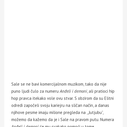
Sale se ne bavi komercijalnom muzikom, tako da nije
puno ljudi čulo za numeru
Anđeli i demoni
, ali pratioci hip
hop pravca itekako vole ovu stvar. S obzirom da su Elitni
odredi započeli svoju kariejru na sličan način, a danas
njihove pesme imaju milione pregleda na ,,Jutjubu”,
možemo da kažemo da je i Sale na pravom putu. Numera
Anđeli i demoni
će mu svakako pomoći u tome.