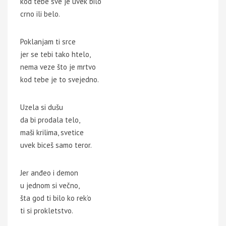
kod tebe sve je uvek bilo
crno ili belo.
Poklanjam ti srce
jer se tebi tako htelo,
nema veze što je mrtvo
kod tebe je to svejedno.
Uzela si dušu
da bi prodala telo,
maši krilima, svetice
uvek biceš samo teror.
Jer anđeo i demon
u jednom si večno,
šta god ti bilo ko rek’o
ti si prokletstvo.