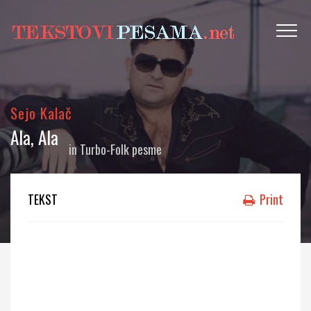
Sejo Kalač
Ala, Ala
in
Turbo-Folk pesme
TEKST
Print