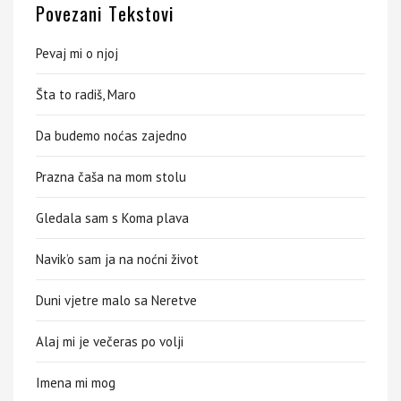
Povezani Tekstovi
Pevaj mi o njoj
Šta to radiš, Maro
Da budemo noćas zajedno
Prazna čaša na mom stolu
Gledala sam s Koma plava
Navik’o sam ja na noćni život
Duni vjetre malo sa Neretve
Alaj mi je večeras po volji
Imena mi mog