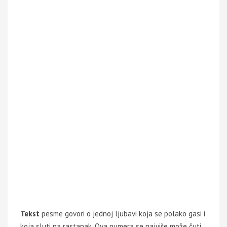
Tekst
pesme govori o jednoj ljubavi koja se polako gasi i
koja sluti na rastanak. Ova numera se najviše može čuti