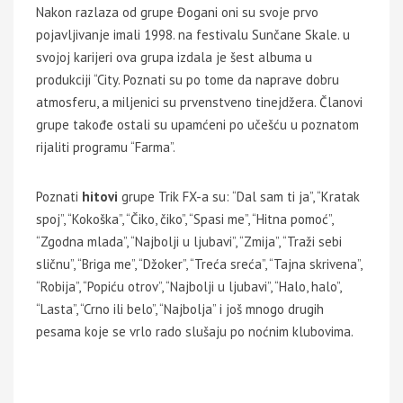
Nakon razlaza od grupe Đogani oni su svoje prvo
pojavljivanje imali 1998. na festivalu Sunčane Skale. u
svojoj karijeri ova grupa izdala je šest albuma u
produkciji “City. Poznati su po tome da naprave dobru
atmosferu, a miljenici su prvenstveno tinejdžera. Članovi
grupe takođe ostali su upamćeni po učešću u poznatom
rijaliti programu “Farma”.
Poznati
hitovi
grupe Trik FX-a su: “Dal sam ti ja”, “Kratak
spoj”, “Kokoška”, “Čiko, čiko”, “Spasi me”, “Hitna pomoć”,
“Zgodna mlada”, “Najbolji u ljubavi”, “Zmija”, “Traži sebi
sličnu”, “Briga me”, “Džoker”, “Treća sreća”, “Tajna skrivena”,
“Robija”, “Popiću otrov”, “Najbolji u ljubavi”, “Halo, halo”,
“Lasta”, “Crno ili belo”, “Najbolja” i još mnogo drugih
pesama koje se vrlo rado slušaju po noćnim klubovima.