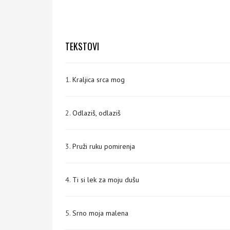
TEKSTOVI
1.
Kraljica srca mog
2.
Odlaziš, odlaziš
3.
Pruži ruku pomirenja
4.
Ti si lek za moju dušu
5.
Srno moja malena