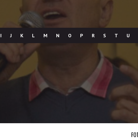
I
J
K
L
M
N
O
P
R
S
T
U
FO