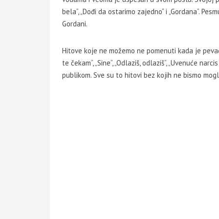
bela“, „Dođi da ostarimo zajedno“ i „Gordana“. Pes
Gordani.
Hitove koje ne možemo ne pomenuti kada je pevačk
te čekam“, „Sine“, „Odlaziš, odlaziš“, „Uvenuće na
publikom. Sve su to hitovi bez kojih ne bismo mogl