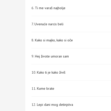
6.
Ti me varaš najbolje
7.
Uvenuće narcis beli
8.
Kako si majko, kako si oče
9.
Hej živote umoran sam
10.
Kako ti je kako živiš
11.
Kume brate
12.
Lepi dani mog detinjstva