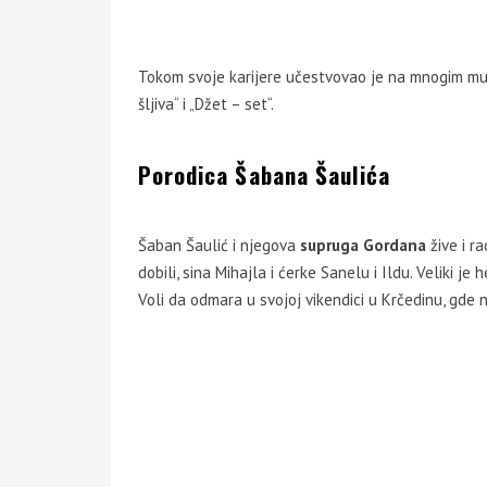
Tokom svoje karijere učestvovao je na mnogim muzi
šljiva“ i „Džet – set“.
Porodica Šabana Šaulića
Šaban Šaulić i njegova
supruga Gordana
žive i r
dobili, sina Mihajla i ćerke Sanelu i Ildu. Veliki je
Voli da odmara u svojoj vikendici u Krčedinu, gde n