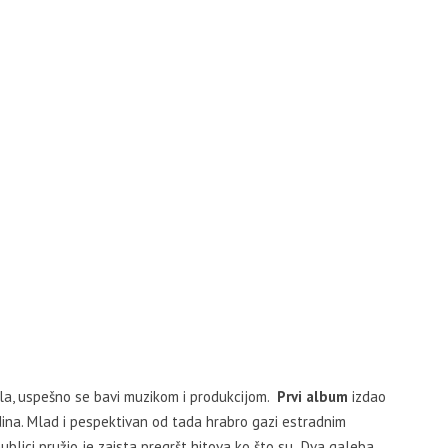
la, uspešno se bavi muzikom i produkcijom.
Prvi album
izdao
na. Mlad i pespektivan od tada hrabro gazi estradnim
blici pružio je zaista pregršt hitova ko što su „Dva galeba