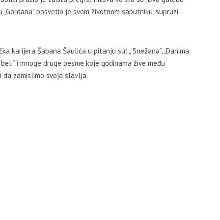
mu „Gordana“ posvetio je svom životnom saputniku, supruzi
a karijera Šabana Šaulića u pitanju su: „ Snežana“, „Danima
rcis beli“ i mnoge druge pesme koje godinama žive među
i da zamislimo svoja slavlja.