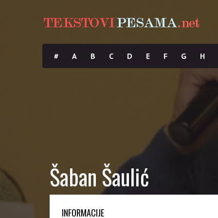
#
A
B
C
D
E
F
G
H
Šaban Šaulić
INFORMACIJE