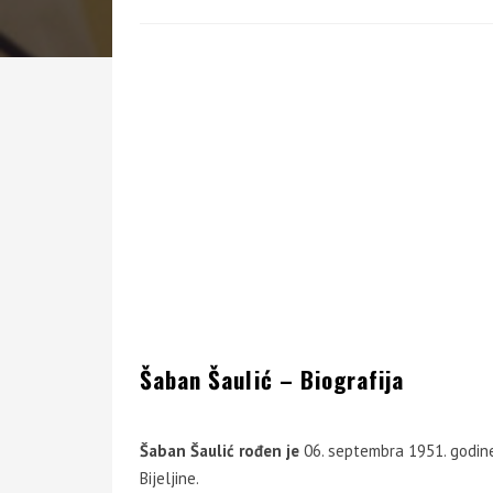
Šaban Šaulić – Biografija
Šaban Šaulić
rođen je
06. septembra 1951. godine
Bijeljine.