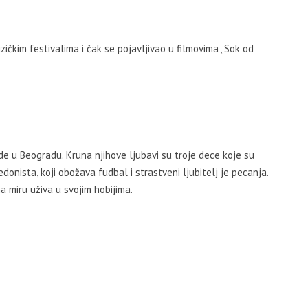
čkim festivalima i čak se pojavljivao u filmovima „Sok od
ade u Beogradu. Kruna njihove ljubavi su troje dece koje su
 hedonista, koji obožava fudbal i strastveni ljubitelj je pecanja.
a miru uživa u svojim hobijima.