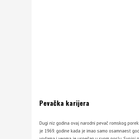
Pevačka karijera
Dugi niz godina ovaj narodni pevač romskog porek
je 1969. godine kada je imao samo osamnaest godi
vodama i veoma je uspešan u svom poslu. Svojoj pu