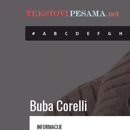
#
A
B
C
D
E
F
G
H
Buba Corelli
INFORMACIJE