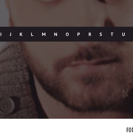
I
J
K
L
M
N
O
P
R
S
T
U
FO